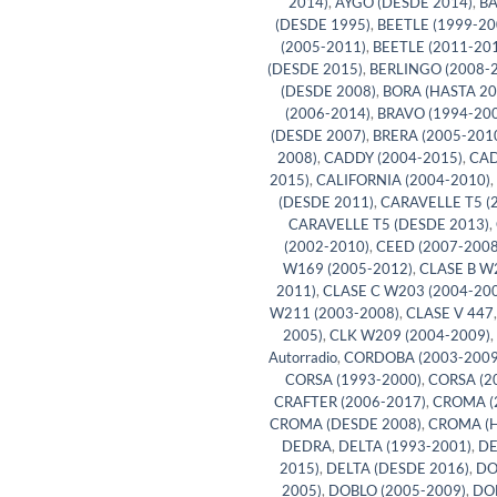
2014)
,
AYGO (DESDE 2014)
,
B
(DESDE 1995)
,
BEETLE (1999-20
(2005-2011)
,
BEETLE (2011-20
(DESDE 2015)
,
BERLINGO (2008-
(DESDE 2008)
,
BORA (HASTA 20
(2006-2014)
,
BRAVO (1994-20
(DESDE 2007)
,
BRERA (2005-201
2008)
,
CADDY (2004-2015)
,
CAD
2015)
,
CALIFORNIA (2004-2010)
,
(DESDE 2011)
,
CARAVELLE T5 (
CARAVELLE T5 (DESDE 2013)
,
(2002-2010)
,
CEED (2007-2008
W169 (2005-2012)
,
CLASE B W
2011)
,
CLASE C W203 (2004-20
W211 (2003-2008)
,
CLASE V 447
2005)
,
CLK W209 (2004-2009)
,
Autorradio
,
CORDOBA (2003-2009
CORSA (1993-2000)
,
CORSA (2
CRAFTER (2006-2017)
,
CROMA (
CROMA (DESDE 2008)
,
CROMA (H
DEDRA
,
DELTA (1993-2001)
,
DE
2015)
,
DELTA (DESDE 2016)
,
DO
2005)
,
DOBLO (2005-2009)
,
DOB