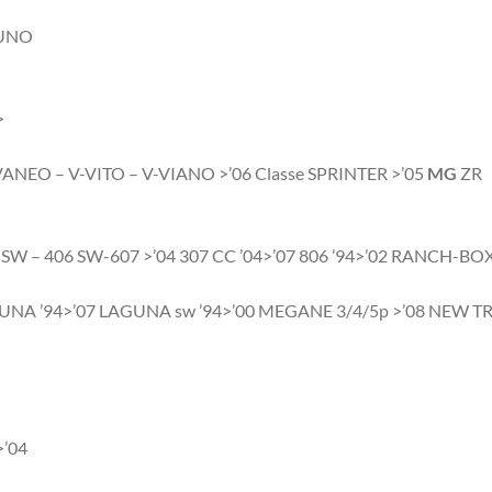
 UNO
>
 V-VANEO – V-VITO – V-VIANO >’06 Classe SPRINTER >’05
MG
ZR
07 SW – 406 SW-607 >’04 307 CC ’04>’07 806 ’94>’02 RANCH-B
UNA ’94>’07 LAGUNA sw ’94>’00 MEGANE 3/4/5p >’08 NEW 
>’04