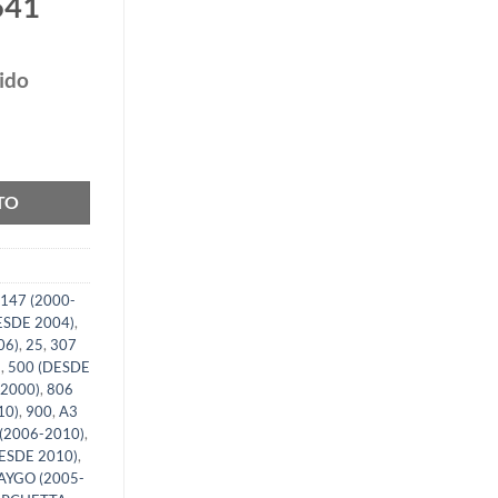
641
ido
s ISO Phonocar 04641 cantidad
TO
147 (2000-
ESDE 2004)
,
06)
,
25
,
307
)
,
500 (DESDE
 2000)
,
806
10)
,
900
,
A3
(2006-2010)
,
ESDE 2010)
,
AYGO (2005-