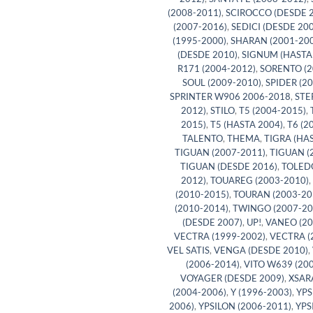
(2008-2011)
,
SCIROCCO (DESDE 2
(2007-2016)
,
SEDICI (DESDE 200
(1995-2000)
,
SHARAN (2001-200
(DESDE 2010)
,
SIGNUM (HASTA
R171 (2004-2012)
,
SORENTO (2
SOUL (2009-2010)
,
SPIDER (2
SPRINTER W906 2006-2018
,
STE
2012)
,
STILO
,
T5 (2004-2015)
,
2015)
,
T5 (HASTA 2004)
,
T6 (2
TALENTO
,
THEMA
,
TIGRA (HA
TIGUAN (2007-2011)
,
TIGUAN (
TIGUAN (DESDE 2016)
,
TOLEDO
2012)
,
TOUAREG (2003-2010)
,
(2010-2015)
,
TOURAN (2003-20
(2010-2014)
,
TWINGO (2007-20
(DESDE 2007)
,
UP!
,
VANEO (20
VECTRA (1999-2002)
,
VECTRA (
VEL SATIS
,
VENGA (DESDE 2010)
,
(2006-2014)
,
VITO W639 (20
VOYAGER (DESDE 2009)
,
XSAR
(2004-2006)
,
Y (1996-2003)
,
YPS
2006)
,
YPSILON (2006-2011)
,
YPS