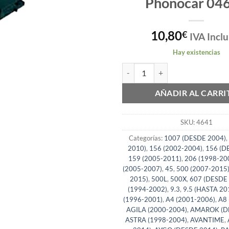
Phonocar 04
10,80
€
IVA Inclu
Hay existencias
Cable duplicador para autoradio
AÑADIR AL CARRI
SKU:
4641
Categorías:
1007 (DESDE 2004)
,
2010)
,
156 (2002-2004)
,
156 (D
159 (2005-2011)
,
206 (1998-20
(2005-2007)
,
45
,
500 (2007-2015
2015)
,
500L
,
500X
,
607 (DESDE
(1994-2002)
,
9.3
,
9.5 (HASTA 20
(1996-2001)
,
A4 (2001-2006)
,
A8 
AGILA (2000-2004)
,
AMAROK (D
ASTRA (1998-2004)
,
AVANTIME
,