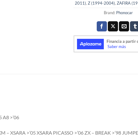
2011)
,
Z (1994-2004)
,
ZAFIRA (19
Brand:
Phonocar
05 A8 >’06
XM – XSARA >’05 XSARA PICASSO >’06 ZX – BREAK >’98 JUM