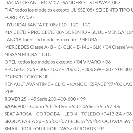
DACIA
LOGAN – MCV ’07> SANDERO – STEPWAY ’08>
FIAT
todos los modelos excepto ULISSE ’08> SEICENTO TIPO
FORD
KA ’09>
HYUNDAI
SANTA FE ’08> i 10 – i 20 – i 30
KIA
CEE’D – PRO CEE’D ’08> SORENTO – SOUL – VENGA ’10
LANCIA
todos lod modelos excepto PHEDRA
MERCEDES
Classe A- B – C- CLK – E- ML – SLK >’04 Classe
NISSAN
MICRA – C+C
OPEL
todos los modelos excepto >’04 VIVARO >’06
PEUGEOT
206 – 306- 1007 – 206 CC – 306 SW – 307 >’04 3
PORSCHE
CAYENNE
RENAULT
AVANTIME – CLIO – KANGO ESPACE ’97>’00 LAG
>’08
ROVER
25 – 45 Serie 200-400-600 >’99
SAAB
900 – Cabrio ’93>’98 Serie 9.3 >’06 Serie 9.5 97>06
SEAT
AROSA – CORDOBA – LEON – TOLEDO >04 IBIZA >’08
SKODA
FABIA 3p – 5p ’00>’07 FELICIA ’95>’01 OCTAVIA SW 
SMART
FOR FOUR-FOR TWO >’07 ROADSTER