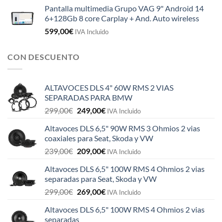
Pantalla multimedia Grupo VAG 9" Android 14
6+128Gb 8 core Carplay + And. Auto wireless
599,00
€
IVA Incluido
CON DESCUENTO
ALTAVOCES DLS 4" 60W RMS 2 VIAS
SEPARADAS PARA BMW
El
El
299,00
€
249,00
€
IVA Incluido
precio
precio
Altavoces DLS 6,5" 90W RMS 3 Ohmios 2 vias
original
actual
coaxiales para Seat, Skoda y VW
era:
es:
El
El
239,00
€
209,00
€
299,00€.
249,00€.
IVA Incluido
precio
precio
Altavoces DLS 6,5" 100W RMS 4 Ohmios 2 vias
original
actual
separadas para Seat, Skoda y VW
era:
es:
El
El
299,00
€
269,00
€
239,00€.
209,00€.
IVA Incluido
precio
precio
Altavoces DLS 6,5" 100W RMS 4 Ohmios 2 vias
original
actual
separadas