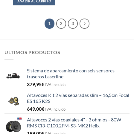
AÑADIR AL CARRITO
1
2
3
ULTIMOS PRODUCTOS
Sistema de aparcamiento con seis sensores
traseros Laserline
379,95
€
IVA Incluido
Altavoces Kit 2 vías separadas slim – 16,5cm Focal
ES 165 K2S
649,00
€
IVA Incluido
Altavoces 2 vías coaxiales 4" - 3 ohmios - 80W
RMS Ci3-C100.2FM-S3-MK2 Helix
199,00
€
IVA Incluido