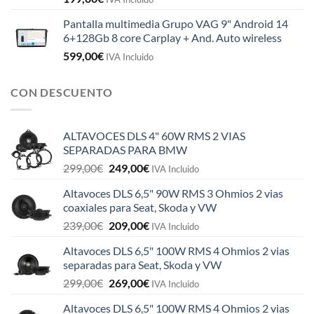
Pantalla multimedia Grupo VAG 9" Android 14
6+128Gb 8 core Carplay + And. Auto wireless
599,00
€
IVA Incluido
CON DESCUENTO
ALTAVOCES DLS 4" 60W RMS 2 VIAS
SEPARADAS PARA BMW
El
El
299,00
€
249,00
€
IVA Incluido
precio
precio
Altavoces DLS 6,5" 90W RMS 3 Ohmios 2 vias
original
actual
coaxiales para Seat, Skoda y VW
era:
es:
El
El
239,00
€
209,00
€
299,00€.
249,00€.
IVA Incluido
precio
precio
Altavoces DLS 6,5" 100W RMS 4 Ohmios 2 vias
original
actual
separadas para Seat, Skoda y VW
era:
es:
El
El
299,00
€
269,00
€
239,00€.
209,00€.
IVA Incluido
precio
precio
Altavoces DLS 6,5" 100W RMS 4 Ohmios 2 vias
original
actual