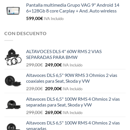
Pantalla multimedia Grupo VAG 9" Android 14
6+128Gb 8 core Carplay + And. Auto wireless
599,00
€
IVA Incluido
CON DESCUENTO
ALTAVOCES DLS 4" 60W RMS 2 VIAS
SEPARADAS PARA BMW
El
El
299,00
€
249,00
€
IVA Incluido
precio
precio
Altavoces DLS 6,5" 90W RMS 3 Ohmios 2 vias
original
actual
coaxiales para Seat, Skoda y VW
era:
es:
El
El
239,00
€
209,00
€
299,00€.
249,00€.
IVA Incluido
precio
precio
Altavoces DLS 6,5" 100W RMS 4 Ohmios 2 vias
original
actual
separadas para Seat, Skoda y VW
era:
es:
El
El
299,00
€
269,00
€
239,00€.
209,00€.
IVA Incluido
precio
precio
Altavoces DLS 6,5" 100W RMS 4 Ohmios 2 vias
original
actual
separadas