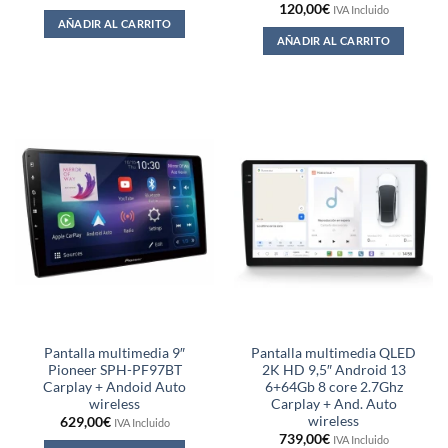
120,00
€
IVA Incluido
AÑADIR AL CARRITO
AÑADIR AL CARRITO
Pantalla multimedia 9″
Pantalla multimedia QLED
Pioneer SPH-PF97BT
2K HD 9,5″ Android 13
Carplay + Andoid Auto
6+64Gb 8 core 2.7Ghz
wireless
Carplay + And. Auto
wireless
629,00
€
IVA Incluido
739,00
€
IVA Incluido