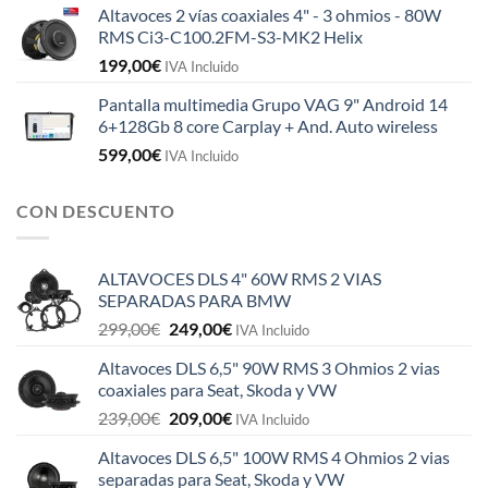
Altavoces 2 vías coaxiales 4" - 3 ohmios - 80W
RMS Ci3-C100.2FM-S3-MK2 Helix
199,00
€
IVA Incluido
Pantalla multimedia Grupo VAG 9" Android 14
6+128Gb 8 core Carplay + And. Auto wireless
599,00
€
IVA Incluido
CON DESCUENTO
ALTAVOCES DLS 4" 60W RMS 2 VIAS
SEPARADAS PARA BMW
El
El
299,00
€
249,00
€
IVA Incluido
precio
precio
Altavoces DLS 6,5" 90W RMS 3 Ohmios 2 vias
original
actual
coaxiales para Seat, Skoda y VW
era:
es:
El
El
239,00
€
209,00
€
299,00€.
249,00€.
IVA Incluido
precio
precio
Altavoces DLS 6,5" 100W RMS 4 Ohmios 2 vias
original
actual
separadas para Seat, Skoda y VW
era:
es: