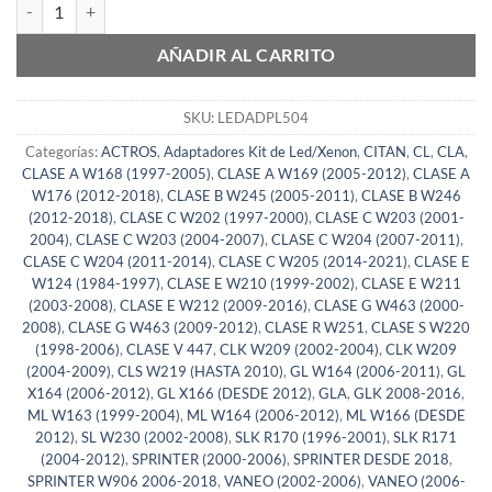
Juego de adaptadores de Kit de Led para Mercedes cantidad
AÑADIR AL CARRITO
SKU:
LEDADPL504
Categorías:
ACTROS
,
Adaptadores Kit de Led/Xenon
,
CITAN
,
CL
,
CLA
,
CLASE A W168 (1997-2005)
,
CLASE A W169 (2005-2012)
,
CLASE A
W176 (2012-2018)
,
CLASE B W245 (2005-2011)
,
CLASE B W246
(2012-2018)
,
CLASE C W202 (1997-2000)
,
CLASE C W203 (2001-
2004)
,
CLASE C W203 (2004-2007)
,
CLASE C W204 (2007-2011)
,
CLASE C W204 (2011-2014)
,
CLASE C W205 (2014-2021)
,
CLASE E
W124 (1984-1997)
,
CLASE E W210 (1999-2002)
,
CLASE E W211
(2003-2008)
,
CLASE E W212 (2009-2016)
,
CLASE G W463 (2000-
2008)
,
CLASE G W463 (2009-2012)
,
CLASE R W251
,
CLASE S W220
(1998-2006)
,
CLASE V 447
,
CLK W209 (2002-2004)
,
CLK W209
(2004-2009)
,
CLS W219 (HASTA 2010)
,
GL W164 (2006-2011)
,
GL
X164 (2006-2012)
,
GL X166 (DESDE 2012)
,
GLA
,
GLK 2008-2016
,
ML W163 (1999-2004)
,
ML W164 (2006-2012)
,
ML W166 (DESDE
2012)
,
SL W230 (2002-2008)
,
SLK R170 (1996-2001)
,
SLK R171
(2004-2012)
,
SPRINTER (2000-2006)
,
SPRINTER DESDE 2018
,
SPRINTER W906 2006-2018
,
VANEO (2002-2006)
,
VANEO (2006-