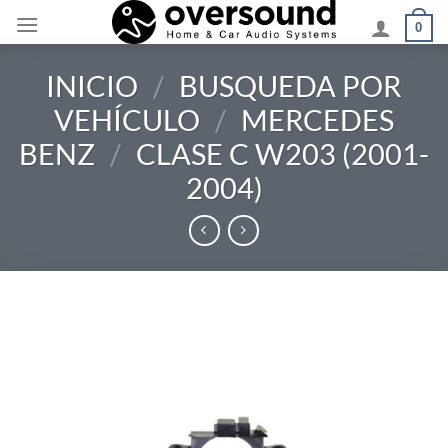
Saltar
0
al
contenido
INICIO
/
BUSQUEDA POR
VEHÍCULO
/
MERCEDES
BENZ
/
CLASE C W203 (2001-
2004)