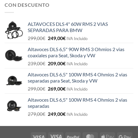
CON DESCUENTO
ALTAVOCES DLS 4" 60W RMS 2 VIAS
SEPARADAS PARA BMW
El
El
299,00
€
249,00
€
IVA Incluido
precio
precio
Altavoces DLS 6,5" 90W RMS 3 Ohmios 2 vias
original
actual
coaxiales para Seat, Skoda y VW
era:
es:
El
El
239,00
€
209,00
€
299,00€.
249,00€.
IVA Incluido
precio
precio
Altavoces DLS 6,5" 100W RMS 4 Ohmios 2 vias
original
actual
separadas para Seat, Skoda y VW
era:
es:
El
El
299,00
€
269,00
€
239,00€.
209,00€.
IVA Incluido
precio
precio
Altavoces DLS 6,5" 100W RMS 4 Ohmios 2 vias
original
actual
separadas
era:
es:
El
El
279,00
€
249,00
€
299,00€.
269,00€.
IVA Incluido
precio
precio
original
actual
era:
es: