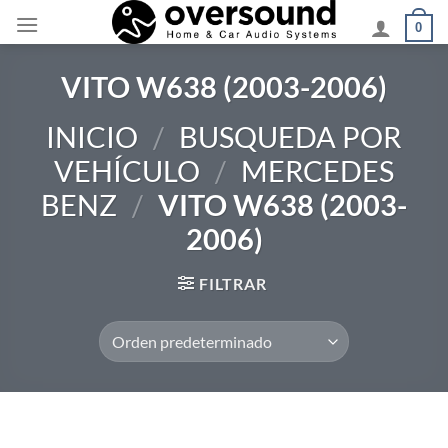
Saltar
0
al
contenido
VITO W638 (2003-2006)
INICIO
/
BUSQUEDA POR
VEHÍCULO
/
MERCEDES
BENZ
/
VITO W638 (2003-
2006)
FILTRAR