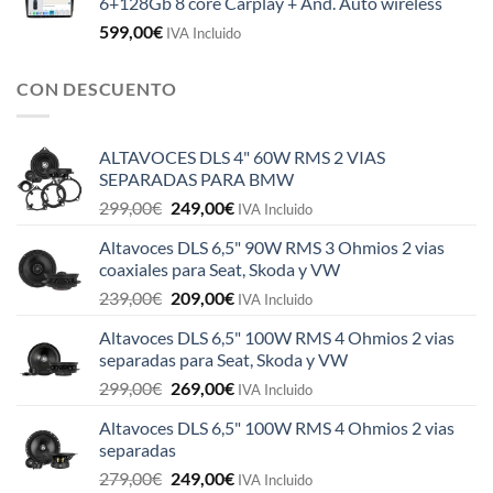
6+128Gb 8 core Carplay + And. Auto wireless
599,00
€
IVA Incluido
CON DESCUENTO
ALTAVOCES DLS 4" 60W RMS 2 VIAS
SEPARADAS PARA BMW
El
El
299,00
€
249,00
€
IVA Incluido
precio
precio
Altavoces DLS 6,5" 90W RMS 3 Ohmios 2 vias
original
actual
coaxiales para Seat, Skoda y VW
era:
es:
El
El
239,00
€
209,00
€
299,00€.
249,00€.
IVA Incluido
precio
precio
Altavoces DLS 6,5" 100W RMS 4 Ohmios 2 vias
original
actual
separadas para Seat, Skoda y VW
era:
es:
El
El
299,00
€
269,00
€
239,00€.
209,00€.
IVA Incluido
precio
precio
Altavoces DLS 6,5" 100W RMS 4 Ohmios 2 vias
original
actual
separadas
era:
es:
El
El
279,00
€
249,00
€
299,00€.
269,00€.
IVA Incluido