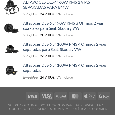
ALTAVOCES DLS 4" 60W RMS 2 VIAS
SEPARADAS PARA BMW
El
El
299,00
€
249,00
€
IVA Incluido
precio
precio
Altavoces DLS 6,5" 90W RMS 3 Ohmios 2 vias
original
actual
coaxiales para Seat, Skoda y VW
era:
es:
El
El
239,00
€
209,00
€
299,00€.
249,00€.
IVA Incluido
precio
precio
Altavoces DLS 6,5" 100W RMS 4 Ohmios 2 vias
original
actual
separadas para Seat, Skoda y VW
era:
es:
El
El
299,00
€
269,00
€
239,00€.
209,00€.
IVA Incluido
precio
precio
Altavoces DLS 6,5" 100W RMS 4 Ohmios 2 vias
original
actual
separadas
era:
es:
El
El
279,00
€
249,00
€
299,00€.
269,00€.
IVA Incluido
precio
precio
original
actual
era:
es:
279,00€.
249,00€.
SOBRE NOSOTROS
POLITICA DE PRIVACIDAD
AVISO LEGAL
CONDICIONES GENERALES DE VENTA
POLÍTICA DE COOKIES