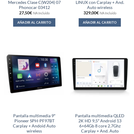
Mercedes Clase C(W204) 07
LINUX con Carplay + And.
Phonocar 03412
Auto wireless
27,50
€
329,00
€
IVA Incluido
IVA Incluido
AÑADIR AL CARRITO
AÑADIR AL CARRITO
Pantalla multimedia 9″
Pantalla multimedia QLED
Pioneer SPH-PF97BT
2K HD 9,5″ Android 13
Carplay + Andoid Auto
6+64Gb 8 core 2.7Ghz
wireless
Carplay + And. Auto