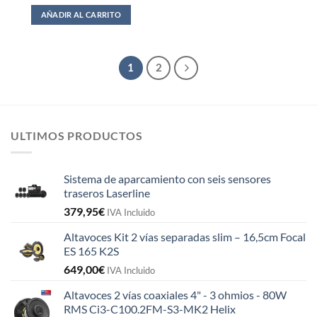
AÑADIR AL CARRITO
1
2
ULTIMOS PRODUCTOS
Sistema de aparcamiento con seis sensores
traseros Laserline
379,95
€
IVA Incluido
Altavoces Kit 2 vías separadas slim – 16,5cm Focal
ES 165 K2S
649,00
€
IVA Incluido
Altavoces 2 vías coaxiales 4" - 3 ohmios - 80W
RMS Ci3-C100.2FM-S3-MK2 Helix