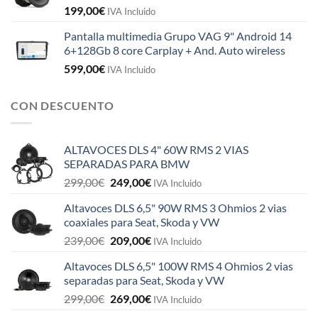
199,00
€
IVA Incluido
Pantalla multimedia Grupo VAG 9" Android 14
6+128Gb 8 core Carplay + And. Auto wireless
599,00
€
IVA Incluido
CON DESCUENTO
ALTAVOCES DLS 4" 60W RMS 2 VIAS
SEPARADAS PARA BMW
El
El
299,00
€
249,00
€
IVA Incluido
precio
precio
Altavoces DLS 6,5" 90W RMS 3 Ohmios 2 vias
original
actual
coaxiales para Seat, Skoda y VW
era:
es:
El
El
239,00
€
209,00
€
299,00€.
249,00€.
IVA Incluido
precio
precio
Altavoces DLS 6,5" 100W RMS 4 Ohmios 2 vias
original
actual
separadas para Seat, Skoda y VW
era:
es:
El
El
299,00
€
269,00
€
239,00€.
209,00€.
IVA Incluido
precio
precio