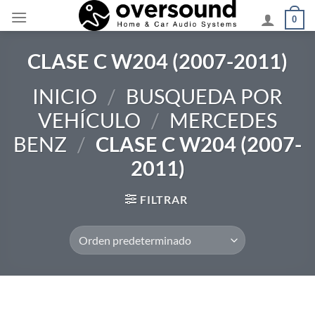
Saltar
0
al
contenido
CLASE C W204 (2007-2011)
INICIO
/
BUSQUEDA POR
VEHÍCULO
/
MERCEDES
BENZ
/
CLASE C W204 (2007-
2011)
FILTRAR