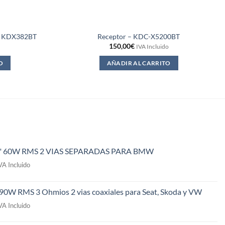
 KDX382BT
Receptor – KDC-X5200BT
150,00
€
IVA Incluido
O
AÑADIR AL CARRITO
" 60W RMS 2 VIAS SEPARADAS PARA BMW
l
VA Incluido
recio
ctual
 90W RMS 3 Ohmios 2 vias coaxiales para Seat, Skoda y VW
s:
l
49,00€.
VA Incluido
recio