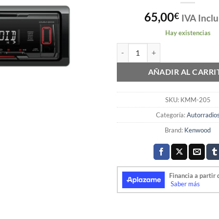
65,00
€
IVA Inclu
Hay existencias
Receptor Kenwood - KMM-205 ca
AÑADIR AL CARRI
SKU:
KMM-205
Categoría:
Autorradio
Brand:
Kenwood