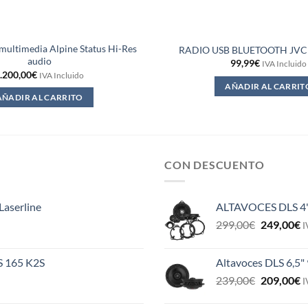
multimedia Alpine Status Hi-Res
RADIO USB BLUETOOTH JVC
audio
99,99
€
IVA Incluido
.200,00
€
IVA Incluido
AÑADIR AL CARRIT
AÑADIR AL CARRITO
CON DESCUENTO
Laserline
ALTAVOCES DLS 4
El
E
299,00
€
249,00
€
I
precio
p
original
a
ES 165 K2S
Altavoces DLS 6,5"
era:
e
El
E
239,00
€
209,00
€
299,00€.
2
I
precio
p