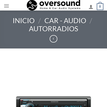
Saltar
0
al
contenido
INICIO
/
CAR - AUDIO
/
AUTORRADIOS