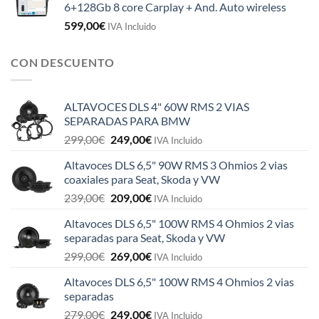
6+128Gb 8 core Carplay + And. Auto wireless
599,00
€
IVA Incluido
CON DESCUENTO
ALTAVOCES DLS 4" 60W RMS 2 VIAS
SEPARADAS PARA BMW
El
El
299,00
€
249,00
€
IVA Incluido
precio
precio
Altavoces DLS 6,5" 90W RMS 3 Ohmios 2 vias
original
actual
coaxiales para Seat, Skoda y VW
era:
es:
El
El
239,00
€
209,00
€
299,00€.
249,00€.
IVA Incluido
precio
precio
Altavoces DLS 6,5" 100W RMS 4 Ohmios 2 vias
original
actual
separadas para Seat, Skoda y VW
era:
es:
El
El
299,00
€
269,00
€
239,00€.
209,00€.
IVA Incluido
precio
precio
Altavoces DLS 6,5" 100W RMS 4 Ohmios 2 vias
original
actual
separadas
era:
es:
El
El
279,00
€
249,00
€
299,00€.
269,00€.
IVA Incluido