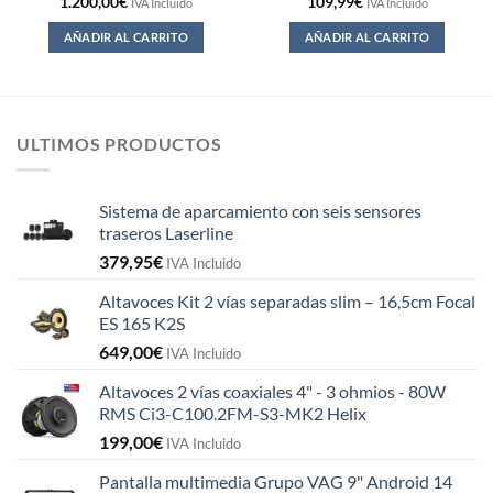
1.200,00
€
109,99
€
IVA Incluido
IVA Incluido
AÑADIR AL CARRITO
AÑADIR AL CARRITO
ULTIMOS PRODUCTOS
Sistema de aparcamiento con seis sensores
traseros Laserline
379,95
€
IVA Incluido
Altavoces Kit 2 vías separadas slim – 16,5cm Focal
ES 165 K2S
649,00
€
IVA Incluido
Altavoces 2 vías coaxiales 4" - 3 ohmios - 80W
RMS Ci3-C100.2FM-S3-MK2 Helix
199,00
€
IVA Incluido
Pantalla multimedia Grupo VAG 9" Android 14