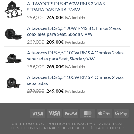
ALTAVOCES DLS 4" 60W RMS 2 VIAS
SEPARADAS PARA BMW
El
El
299,00
€
249,00
€
IVA Incluido
precio
precio
Altavoces DLS 6,5" 90W RMS 3 Ohmios 2 vias
original
actual
coaxiales para Seat, Skoda y VW
era:
es:
El
El
239,00
€
209,00
€
299,00€.
249,00€.
IVA Incluido
precio
precio
Altavoces DLS 6,5" 100W RMS 4 Ohmios 2 vias
original
actual
separadas para Seat, Skoda y VW
era:
es:
El
El
299,00
€
269,00
€
239,00€.
209,00€.
IVA Incluido
precio
precio
Altavoces DLS 6,5" 100W RMS 4 Ohmios 2 vias
original
actual
separadas
era:
es:
El
El
279,00
€
249,00
€
299,00€.
269,00€.
IVA Incluido
precio
precio
original
actual
era:
es:
279,00€.
249,00€.
SOBRE NOSOTROS
POLITICA DE PRIVACIDAD
AVISO LEGAL
CONDICIONES GENERALES DE VENTA
POLÍTICA DE COOKIES