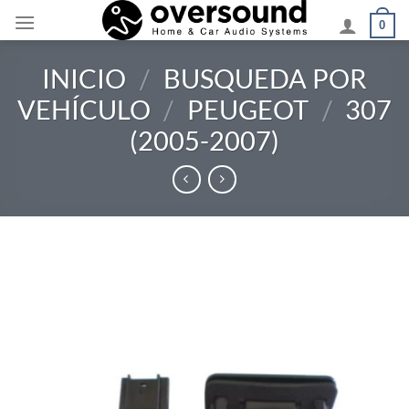
Saltar
0
al
contenido
INICIO
/
BUSQUEDA POR
VEHÍCULO
/
PEUGEOT
/
307
(2005-2007)