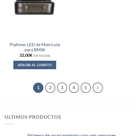
Plafones LED de Matrícula
para BMW
32,00
€
IVA Incluido
AÑADIR AL CARRITO
1
2
3
4
5
ULTIMOS PRODUCTOS
Sistema de aparcamiento con seis sensores