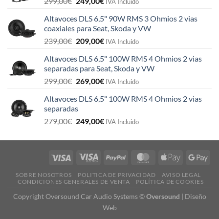
El
El
299,00
€
249,00
€
IVA Incluido
precio
precio
Altavoces DLS 6,5" 90W RMS 3 Ohmios 2 vias
original
actual
coaxiales para Seat, Skoda y VW
era:
es:
El
El
239,00
€
209,00
€
299,00€.
249,00€.
IVA Incluido
precio
precio
Altavoces DLS 6,5" 100W RMS 4 Ohmios 2 vias
original
actual
separadas para Seat, Skoda y VW
era:
es:
El
El
299,00
€
269,00
€
239,00€.
209,00€.
IVA Incluido
precio
precio
Altavoces DLS 6,5" 100W RMS 4 Ohmios 2 vias
original
actual
separadas
era:
es:
El
El
279,00
€
249,00
€
299,00€.
269,00€.
IVA Incluido
precio
precio
original
actual
era:
es:
279,00€.
249,00€.
SOBRE NOSOTROS
POLITICA DE PRIVACIDAD
AVISO LEGAL
CONDICIONES GENERALES DE VENTA
POLÍTICA DE COOKIES
Copyright Oversound Car Audio Systems ©
Oversound
|
Diseño
Web