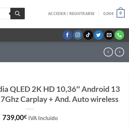
0
ACCEDER / REGISTRARSE
0,00
€
dia QLED 2K HD 10,36″ Android 13
7Ghz Carplay + And. Auto wireless
739,00
€
IVA Incluido
10,36" Android 13 6+64Gb 8 core 2.7Ghz Carplay + And. Auto wireless 