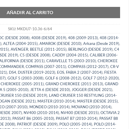
AÑADIR AL CARRITO
SKU:
MKDU7-10.36-6/64
0C (DESDE 2008)
,
4008 (DESDE 2019)
,
408 (2009-2013)
,
408 (2014-
)
,
ALTEA (2004-2015)
,
AMAROK (DESDE 2010)
,
Arkana (Desde 2019)
,
2015)
,
AVENGER
,
BEETLE (2011-2015)
,
BERLINGO (DESDE 2019)
,
C4
SDE 2019)
,
C5 (DESDE 2008)
,
CADDY (2004-2015)
,
CALIBER (2006-
ALIFORNIA (DESDE 2011)
,
CARAVELLE T5 (2003-2010)
,
CHEROKEE
COMMANDER
,
COMPASS (2007-2011)
,
COMPASS (2012-2017)
,
CR-V
021)
,
DS4
,
DUSTER (2019-2023)
,
EOS
,
FABIA 2 (2007-2014)
,
FIESTA
07)
,
GOLF 5 (2003-2008)
,
GOLF 6 (2008-2012)
,
GOLF 7 (2012-2020)
,
CHEROKEE (2005-2011)
,
GRAND CHEROKEE (2011-2013)
,
GRAND
A 5 (2005-2010)
,
JETTA 6 (DESDE 2010)
,
JOGGER (DESDE 2021)
,
RUISER 150 (DESDE 2019)
,
LAND CRUISER 150 RESTYLING (2014-
OGAN (DESDE 2021)
,
MASTER (2010-2014)
,
MASTER (DESDE 2015)
,
O (2007-2010)
,
MONDEO (2010-2014)
,
MOVANO (2010-2014)
,
DESDE 2007)
,
NV400 (2010-2014)
,
NV400 (DESDE 2015)
,
OCTAVIA 2
 2013)
,
PASSAT B6 (2005-2010)
,
PASSAT B7 (2010-2014)
,
PASSAT B8
DE 2008)
,
PATRIOT (DESDE 2009)
,
POLO (2005-2014)
,
POLO (2014-