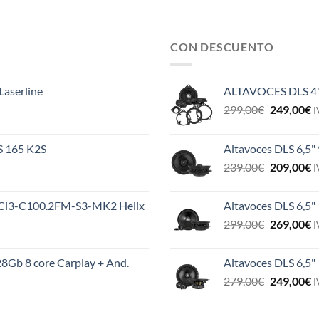
CON DESCUENTO
Laserline
ALTAVOCES DLS 4
El
E
299,00
€
249,00
€
I
precio
p
original
a
ES 165 K2S
Altavoces DLS 6,5"
era:
e
El
E
239,00
€
209,00
€
299,00€.
2
I
precio
p
original
a
MS Ci3-C100.2FM-S3-MK2 Helix
Altavoces DLS 6,5"
era:
e
El
E
299,00
€
269,00
€
239,00€.
2
I
precio
p
original
a
8Gb 8 core Carplay + And.
Altavoces DLS 6,5
era:
e
El
E
279,00
€
249,00
€
299,00€.
2
I
precio
p
original
a