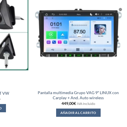
Pantalla multimedia Grupo VAG 9″ LINUX con
T VW
Carplay + And. Auto wireless
o
449,00
€
IVA Incluido
O
AÑADIR AL CARRITO