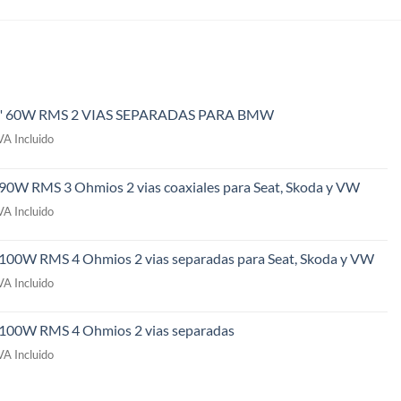
" 60W RMS 2 VIAS SEPARADAS PARA BMW
l
VA Incluido
recio
ctual
 90W RMS 3 Ohmios 2 vias coaxiales para Seat, Skoda y VW
s:
l
49,00€.
VA Incluido
recio
ctual
 100W RMS 4 Ohmios 2 vias separadas para Seat, Skoda y VW
s:
l
09,00€.
VA Incluido
recio
ctual
" 100W RMS 4 Ohmios 2 vias separadas
s:
l
69,00€.
VA Incluido
recio
ctual