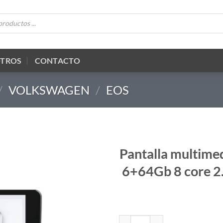
OTROS
CONTACTO
/
VOLKSWAGEN
/
EOS
Pantalla multime
6+64Gb 8 core 2.
Pantalla multimedia QLED 2K HD 