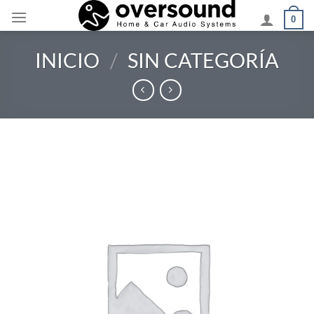
Saltar
0
al
contenido
INICIO
/
SIN CATEGORÍA