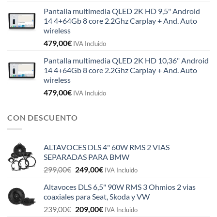
Pantalla multimedia QLED 2K HD 9,5" Android
14 4+64Gb 8 core 2.2Ghz Carplay + And. Auto
wireless
479,00
€
IVA Incluido
Pantalla multimedia QLED 2K HD 10,36" Android
14 4+64Gb 8 core 2.2Ghz Carplay + And. Auto
wireless
479,00
€
IVA Incluido
CON DESCUENTO
ALTAVOCES DLS 4" 60W RMS 2 VIAS
SEPARADAS PARA BMW
El
El
299,00
€
249,00
€
IVA Incluido
precio
precio
Altavoces DLS 6,5" 90W RMS 3 Ohmios 2 vias
original
actual
coaxiales para Seat, Skoda y VW
era:
es:
El
El
239,00
€
209,00
€
299,00€.
249,00€.
IVA Incluido