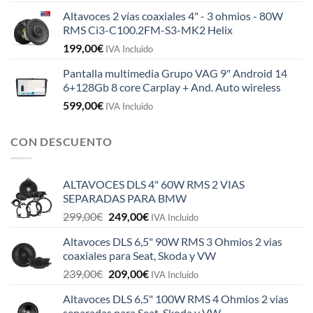
Altavoces 2 vías coaxiales 4" - 3 ohmios - 80W
RMS Ci3-C100.2FM-S3-MK2 Helix
199,00
€
IVA Incluido
Pantalla multimedia Grupo VAG 9" Android 14
6+128Gb 8 core Carplay + And. Auto wireless
599,00
€
IVA Incluido
CON DESCUENTO
ALTAVOCES DLS 4" 60W RMS 2 VIAS
SEPARADAS PARA BMW
El
El
299,00
€
249,00
€
IVA Incluido
precio
precio
Altavoces DLS 6,5" 90W RMS 3 Ohmios 2 vias
original
actual
coaxiales para Seat, Skoda y VW
era:
es:
El
El
239,00
€
209,00
€
299,00€.
249,00€.
IVA Incluido
precio
precio
Altavoces DLS 6,5" 100W RMS 4 Ohmios 2 vias
original
actual
separadas para Seat, Skoda y VW