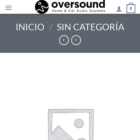
Saltar
0
al
contenido
INICIO
/
SIN CATEGORÍA