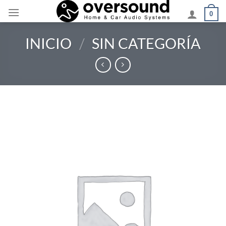
Saltar
0
al
contenido
INICIO
/
SIN CATEGORÍA