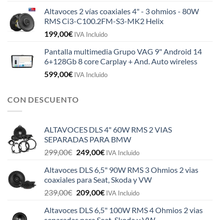
Altavoces 2 vías coaxiales 4" - 3 ohmios - 80W
RMS Ci3-C100.2FM-S3-MK2 Helix
199,00
€
IVA Incluido
Pantalla multimedia Grupo VAG 9" Android 14
6+128Gb 8 core Carplay + And. Auto wireless
599,00
€
IVA Incluido
CON DESCUENTO
ALTAVOCES DLS 4" 60W RMS 2 VIAS
SEPARADAS PARA BMW
El
El
299,00
€
249,00
€
IVA Incluido
precio
precio
Altavoces DLS 6,5" 90W RMS 3 Ohmios 2 vias
original
actual
coaxiales para Seat, Skoda y VW
era:
es:
El
El
239,00
€
209,00
€
299,00€.
249,00€.
IVA Incluido
precio
precio
Altavoces DLS 6,5" 100W RMS 4 Ohmios 2 vias
original
actual
separadas para Seat, Skoda y VW