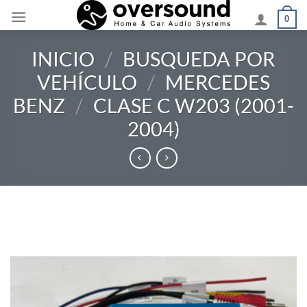
Saltar
0
al
contenido
INICIO
/
BUSQUEDA POR
VEHÍCULO
/
MERCEDES
BENZ
/
CLASE C W203 (2001-
2004)