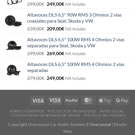
El
El
299,00
€
249,00
€
IVA Incluido
precio
precio
Altavoces DLS 6,5" 90W RMS 3 Ohmios 2 vias
original
actual
coaxiales para Seat, Skoda y VW
era:
es:
El
El
239,00
€
209,00
€
299,00€.
249,00€.
IVA Incluido
precio
precio
Altavoces DLS 6,5" 100W RMS 4 Ohmios 2 vias
original
actual
separadas para Seat, Skoda y VW
era:
es:
El
El
299,00
€
269,00
€
239,00€.
209,00€.
IVA Incluido
precio
precio
Altavoces DLS 6,5" 100W RMS 4 Ohmios 2 vias
original
actual
separadas
era:
es:
El
El
279,00
€
249,00
€
299,00€.
269,00€.
IVA Incluido
precio
precio
original
actual
era:
es:
279,00€.
249,00€.
SOBRE NOSOTROS
POLITICA DE PRIVACIDAD
AVISO LEGAL
CONDICIONES GENERALES DE VENTA
POLÍTICA DE COOKIES
Copyright Oversound Car Audio Systems ©
Oversound
|
Diseño
Web