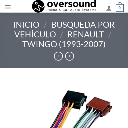
Saltar
0
al
contenido
INICIO
/
BUSQUEDA POR
VEHÍCULO
/
RENAULT
/
TWINGO (1993-2007)