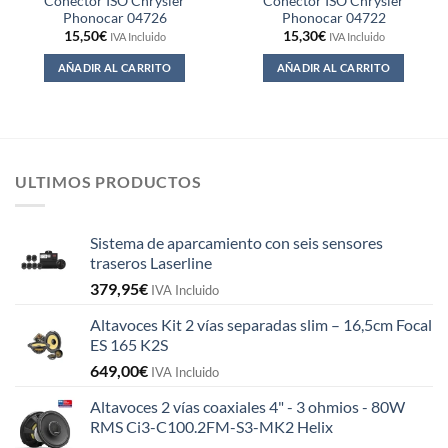
Conector ISO Chrysler
Conector ISO Chrysler
Phonocar 04726
Phonocar 04722
15,50
€
15,30
€
IVA Incluido
IVA Incluido
AÑADIR AL CARRITO
AÑADIR AL CARRITO
ULTIMOS PRODUCTOS
Sistema de aparcamiento con seis sensores
traseros Laserline
379,95
€
IVA Incluido
Altavoces Kit 2 vías separadas slim – 16,5cm Focal
ES 165 K2S
649,00
€
IVA Incluido
Altavoces 2 vías coaxiales 4" - 3 ohmios - 80W
RMS Ci3-C100.2FM-S3-MK2 Helix