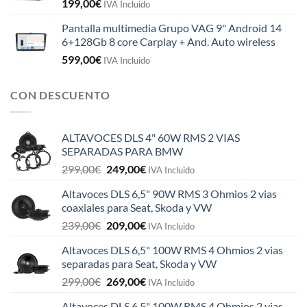
199,00
€
IVA Incluido
Pantalla multimedia Grupo VAG 9" Android 14
6+128Gb 8 core Carplay + And. Auto wireless
599,00
€
IVA Incluido
CON DESCUENTO
ALTAVOCES DLS 4" 60W RMS 2 VIAS
SEPARADAS PARA BMW
El
El
299,00
€
249,00
€
IVA Incluido
precio
precio
Altavoces DLS 6,5" 90W RMS 3 Ohmios 2 vias
original
actual
coaxiales para Seat, Skoda y VW
era:
es:
El
El
239,00
€
209,00
€
299,00€.
249,00€.
IVA Incluido
precio
precio
Altavoces DLS 6,5" 100W RMS 4 Ohmios 2 vias
original
actual
separadas para Seat, Skoda y VW
era:
es:
El
El
299,00
€
269,00
€
239,00€.
209,00€.
IVA Incluido
precio
precio
Altavoces DLS 6,5" 100W RMS 4 Ohmios 2 vias