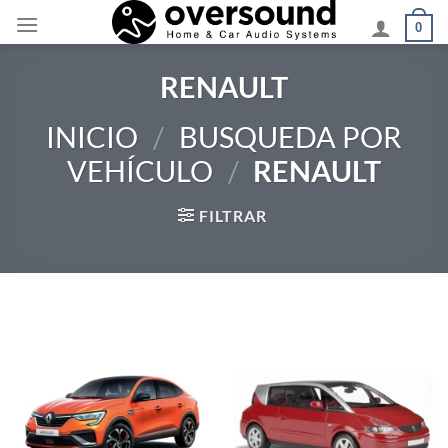
Saltar
0
al
contenido
RENAULT
INICIO
/
BUSQUEDA POR
VEHÍCULO
/
RENAULT
FILTRAR