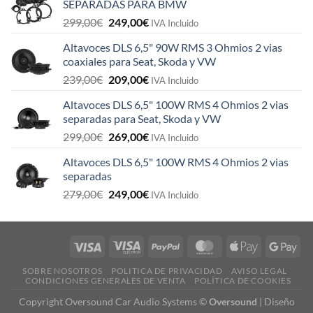
SEPARADAS PARA BMW
El
El
299,00
€
249,00
€
IVA Incluido
precio
precio
Altavoces DLS 6,5" 90W RMS 3 Ohmios 2 vias
original
actual
coaxiales para Seat, Skoda y VW
era:
es:
El
El
239,00
€
209,00
€
299,00€.
249,00€.
IVA Incluido
precio
precio
Altavoces DLS 6,5" 100W RMS 4 Ohmios 2 vias
original
actual
separadas para Seat, Skoda y VW
era:
es:
El
El
299,00
€
269,00
€
239,00€.
209,00€.
IVA Incluido
precio
precio
Altavoces DLS 6,5" 100W RMS 4 Ohmios 2 vias
original
actual
separadas
era:
es:
El
El
279,00
€
249,00
€
299,00€.
269,00€.
IVA Incluido
precio
precio
original
actual
era:
es:
279,00€.
249,00€.
SOBRE NOSOTROS
POLITICA DE PRIVACIDAD
AVISO LEGAL
CONDICIONES GENERALES DE VENTA
POLÍTICA DE COOKIES
Copyright Oversound Car Audio Systems ©
Oversound
|
Diseño