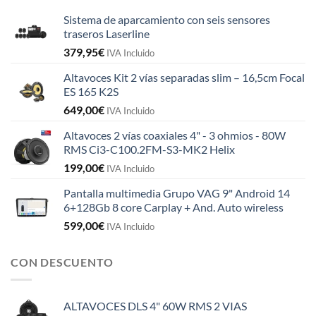
Sistema de aparcamiento con seis sensores
traseros Laserline
379,95
€
IVA Incluido
Altavoces Kit 2 vías separadas slim – 16,5cm Focal
ES 165 K2S
649,00
€
IVA Incluido
Altavoces 2 vías coaxiales 4" - 3 ohmios - 80W
RMS Ci3-C100.2FM-S3-MK2 Helix
199,00
€
IVA Incluido
Pantalla multimedia Grupo VAG 9" Android 14
6+128Gb 8 core Carplay + And. Auto wireless
599,00
€
IVA Incluido
CON DESCUENTO
ALTAVOCES DLS 4" 60W RMS 2 VIAS