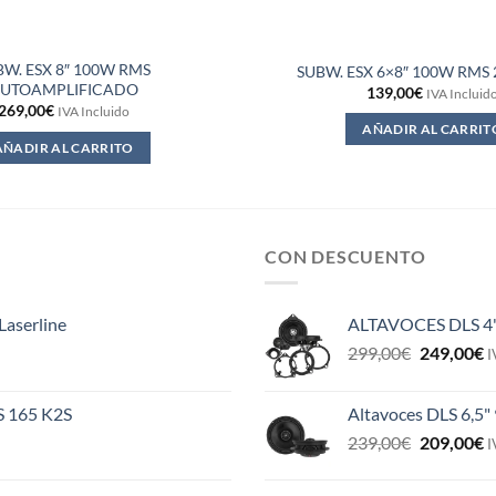
BW. ESX 8″ 100W RMS
SUBW. ESX 6×8″ 100W RMS
UTOAMPLIFICADO
139,00
€
IVA Incluid
269,00
€
IVA Incluido
AÑADIR AL CARRIT
AÑADIR AL CARRITO
CON DESCUENTO
Laserline
ALTAVOCES DLS 4
El
E
299,00
€
249,00
€
I
precio
p
original
a
ES 165 K2S
Altavoces DLS 6,5"
era:
e
El
E
239,00
€
209,00
€
299,00€.
2
I
precio
p
original
a