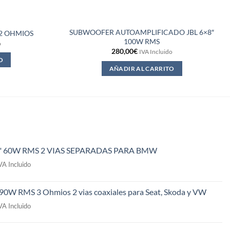
SUBWOOFER AUTOAMPLIFICADO JBL 6×8″
 2 OHMIOS
100W RMS
o
280,00
€
IVA Incluido
O
AÑADIR AL CARRITO
" 60W RMS 2 VIAS SEPARADAS PARA BMW
l
VA Incluido
recio
ctual
 90W RMS 3 Ohmios 2 vias coaxiales para Seat, Skoda y VW
s:
l
49,00€.
VA Incluido
recio
ctual