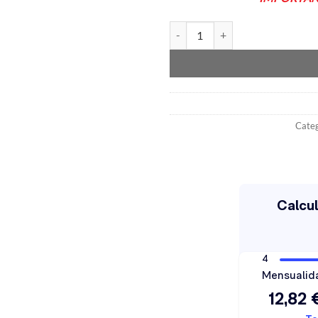
Cajón Subwoofer 8" negro Maz
Categ