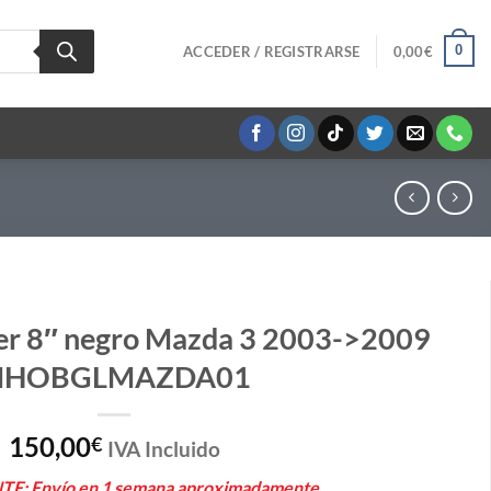
0
ACCEDER / REGISTRARSE
0,00
€
er 8″ negro Mazda 3 2003->2009
HOBGLMAZDA01
150,00
€
IVA Incluido
E: Envío en 1 semana aproximadamente