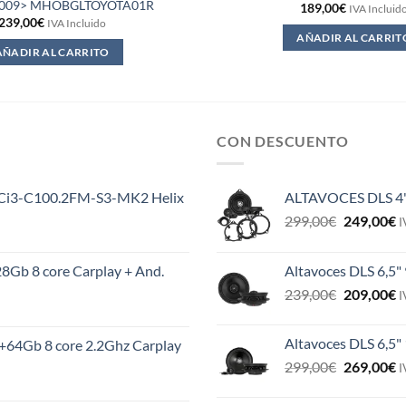
2009> MHOBGLTOYOTA01R
189,00
€
IVA Incluid
239,00
€
IVA Incluido
AÑADIR AL CARRIT
AÑADIR AL CARRITO
CON DESCUENTO
MS Ci3-C100.2FM-S3-MK2 Helix
ALTAVOCES DLS 4
El
E
299,00
€
249,00
€
I
precio
p
original
a
8Gb 8 core Carplay + And.
Altavoces DLS 6,5"
era:
e
El
E
239,00
€
209,00
€
299,00€.
2
I
precio
p
original
a
Altavoces DLS 6,5"
+64Gb 8 core 2.2Ghz Carplay
era:
e
El
E
299,00
€
269,00
€
239,00€.
2
I
precio
p
original
a