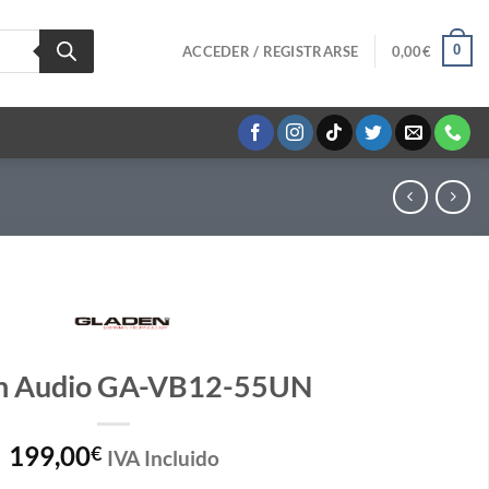
0
ACCEDER / REGISTRARSE
0,00
€
n Audio GA-VB12-55UN
199,00
€
IVA Incluido