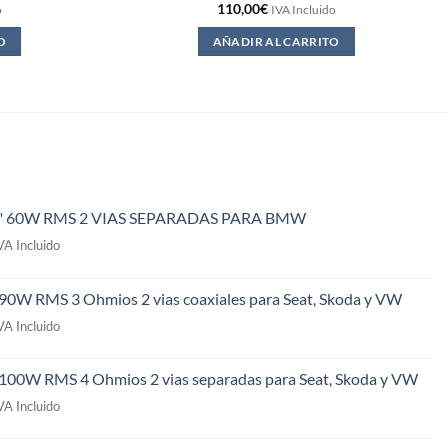
110,00
€
o
IVA Incluido
O
AÑADIR AL CARRITO
" 60W RMS 2 VIAS SEPARADAS PARA BMW
l
VA Incluido
recio
ctual
 90W RMS 3 Ohmios 2 vias coaxiales para Seat, Skoda y VW
s:
l
49,00€.
VA Incluido
recio
ctual
 100W RMS 4 Ohmios 2 vias separadas para Seat, Skoda y VW
s:
l
09,00€.
VA Incluido
recio
ctual