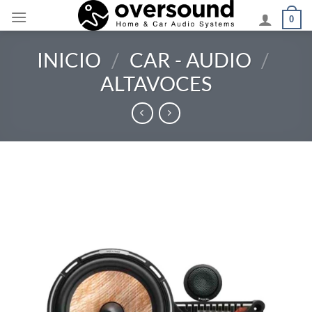
Saltar
0
al
contenido
INICIO
/
CAR - AUDIO
/
ALTAVOCES