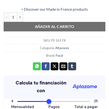
> Discover our Made in France products
Altavoces 2 vías separadas “Flax” – 16,5cm Focal PS 165 FX cantidad
AÑADIR AL CARRITO
SKU:
PS 165 FX
Categoría:
Altavoces
Brand:
Focal