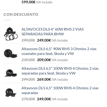
599,00
€
IVA Incluido
CON DESCUENTO
ALTAVOCES DLS 4" 60W RMS 2 VIAS
SEPARADAS PARA BMW
El
El
299,00
€
249,00
€
IVA Incluido
precio
precio
Altavoces DLS 6,5" 90W RMS 3 Ohmios 2 vias
original
actual
coaxiales para Seat, Skoda y VW
era:
es:
El
El
239,00
€
209,00
€
299,00€.
249,00€.
IVA Incluido
precio
precio
Altavoces DLS 6,5" 100W RMS 4 Ohmios 2 vias
original
actual
separadas para Seat, Skoda y VW
era:
es:
El
El
299,00
€
269,00
€
239,00€.
209,00€.
IVA Incluido
precio
precio
Altavoces DLS 6,5" 100W RMS 4 Ohmios 2 vias
original
actual
separadas
era:
es:
El
El
279,00
€
249,00
€
299,00€.
269,00€.
IVA Incluido
precio
precio