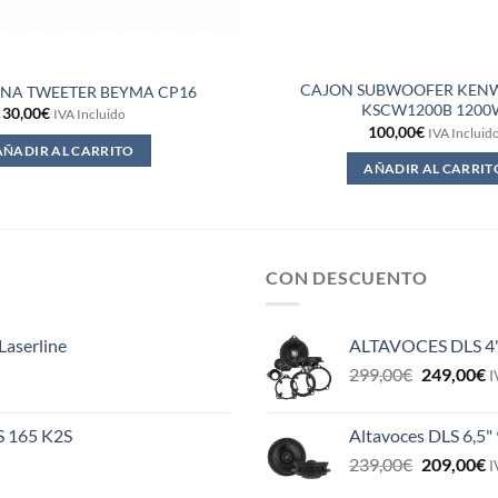
CAJON SUBWOOFER KEN
A TWEETER BEYMA CP16
KSCW1200B 1200
30,00
€
IVA Incluido
100,00
€
IVA Incluid
AÑADIR AL CARRITO
AÑADIR AL CARRIT
CON DESCUENTO
Laserline
ALTAVOCES DLS 4
El
E
299,00
€
249,00
€
I
precio
p
original
a
ES 165 K2S
Altavoces DLS 6,5"
era:
e
El
E
239,00
€
209,00
€
299,00€.
2
I
precio
p