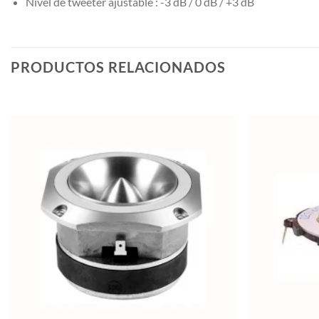
Nivel de tweeter ajustable : -3 dB / 0 dB / +3 dB
PRODUCTOS RELACIONADOS