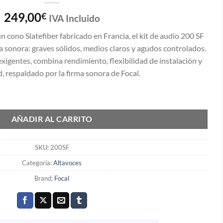
249,00
€
IVA Incluido
cono Slatefiber fabricado en Francia, el kit de audio 200 SF
a sonora: graves sólidos, medios claros y agudos controlados.
igentes, combina rendimiento, flexibilidad de instalación y
, respaldado por la firma sonora de Focal.
 80W RMS 2 VIAS Separadas cantidad
AÑADIR AL CARRITO
SKU:
200SF
Categoría:
Altavoces
Brand:
Focal