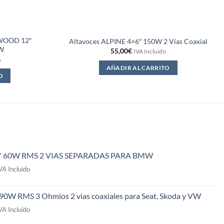
WOOD 12″
Altavoces ALPINE 4×6″ 150W 2 Vías Coaxial
W
55,00
€
IVA Incluido
o
AÑADIR AL CARRITO
O
" 60W RMS 2 VIAS SEPARADAS PARA BMW
l
VA Incluido
recio
ctual
 90W RMS 3 Ohmios 2 vias coaxiales para Seat, Skoda y VW
s:
l
49,00€.
VA Incluido
recio