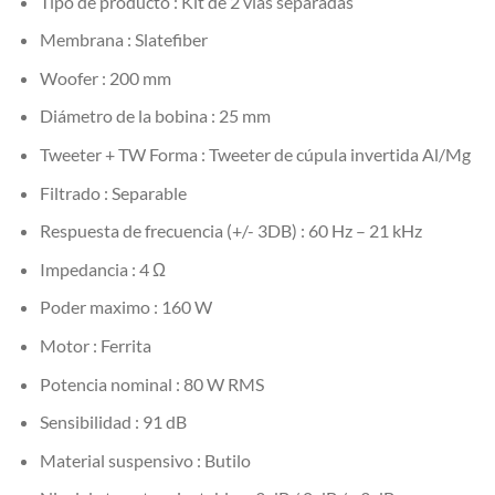
Tipo de producto : Kit de 2 vías separadas
Membrana : Slatefiber
Woofer : 200 mm
Diámetro de la bobina : 25 mm
Tweeter + TW Forma : Tweeter de cúpula invertida Al/Mg
Filtrado : Separable
Respuesta de frecuencia (+/- 3DB) : 60 Hz – 21 kHz
Impedancia : 4 Ω
Poder maximo : 160 W
Motor : Ferrita
Potencia nominal : 80 W RMS
Sensibilidad : 91 dB
Material suspensivo : Butilo