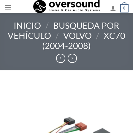
Saltar
0
al
contenido
INICIO
/
BUSQUEDA POR
VEHÍCULO
/
VOLVO
/
XC70
(2004-2008)