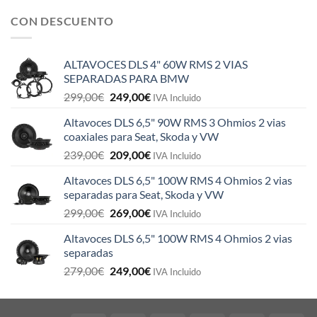
CON DESCUENTO
ALTAVOCES DLS 4" 60W RMS 2 VIAS
SEPARADAS PARA BMW
El
El
299,00
€
249,00
€
IVA Incluido
precio
precio
Altavoces DLS 6,5" 90W RMS 3 Ohmios 2 vias
original
actual
coaxiales para Seat, Skoda y VW
era:
es:
El
El
239,00
€
209,00
€
299,00€.
249,00€.
IVA Incluido
precio
precio
Altavoces DLS 6,5" 100W RMS 4 Ohmios 2 vias
original
actual
separadas para Seat, Skoda y VW
era:
es:
El
El
299,00
€
269,00
€
239,00€.
209,00€.
IVA Incluido
precio
precio
Altavoces DLS 6,5" 100W RMS 4 Ohmios 2 vias
original
actual
separadas
era:
es:
El
El
279,00
€
249,00
€
299,00€.
269,00€.
IVA Incluido
precio
precio
original
actual
era:
es: