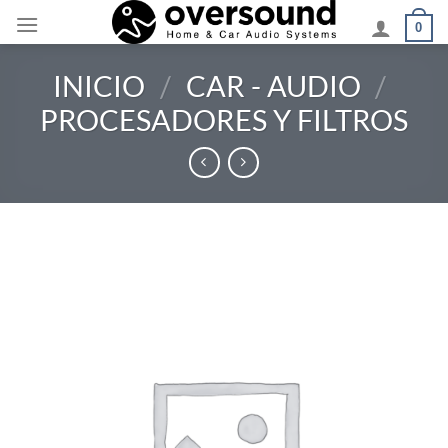
Saltar
0
al
contenido
INICIO
/
CAR - AUDIO
/
PROCESADORES Y FILTROS