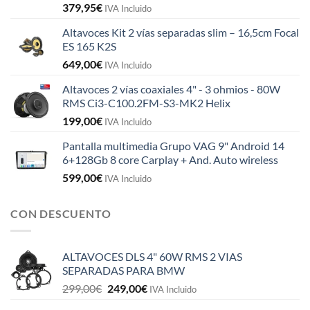
379,95
€
IVA Incluido
Altavoces Kit 2 vías separadas slim – 16,5cm Focal
ES 165 K2S
649,00
€
IVA Incluido
Altavoces 2 vías coaxiales 4" - 3 ohmios - 80W
RMS Ci3-C100.2FM-S3-MK2 Helix
199,00
€
IVA Incluido
Pantalla multimedia Grupo VAG 9" Android 14
6+128Gb 8 core Carplay + And. Auto wireless
599,00
€
IVA Incluido
CON DESCUENTO
ALTAVOCES DLS 4" 60W RMS 2 VIAS
SEPARADAS PARA BMW
El
El
299,00
€
249,00
€
IVA Incluido
precio
precio