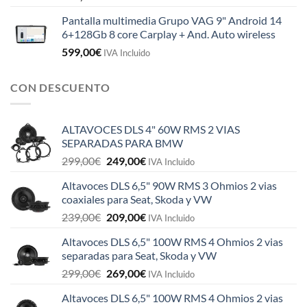
Pantalla multimedia Grupo VAG 9" Android 14
6+128Gb 8 core Carplay + And. Auto wireless
599,00
€
IVA Incluido
CON DESCUENTO
ALTAVOCES DLS 4" 60W RMS 2 VIAS
SEPARADAS PARA BMW
El
El
299,00
€
249,00
€
IVA Incluido
precio
precio
Altavoces DLS 6,5" 90W RMS 3 Ohmios 2 vias
original
actual
coaxiales para Seat, Skoda y VW
era:
es:
El
El
239,00
€
209,00
€
299,00€.
249,00€.
IVA Incluido
precio
precio
Altavoces DLS 6,5" 100W RMS 4 Ohmios 2 vias
original
actual
separadas para Seat, Skoda y VW
era:
es:
El
El
299,00
€
269,00
€
239,00€.
209,00€.
IVA Incluido
precio
precio
Altavoces DLS 6,5" 100W RMS 4 Ohmios 2 vias
original
actual