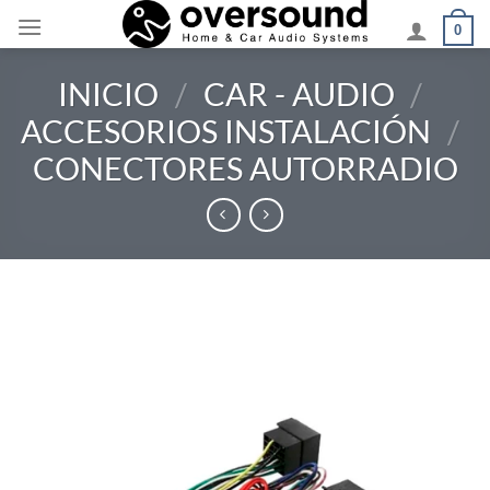
Saltar
0
al
contenido
INICIO
/
CAR - AUDIO
/
ACCESORIOS INSTALACIÓN
/
CONECTORES AUTORRADIO