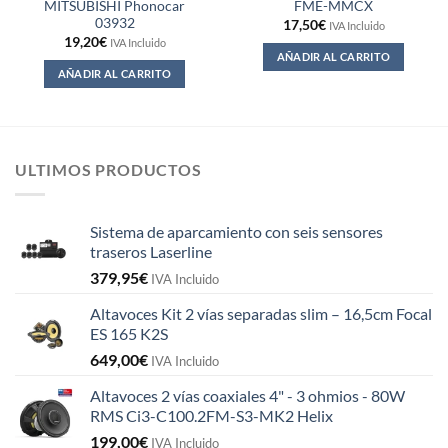
MITSUBISHI Phonocar
FME-MMCX
03932
17,50
€
IVA Incluido
19,20
€
IVA Incluido
AÑADIR AL CARRITO
AÑADIR AL CARRITO
ULTIMOS PRODUCTOS
Sistema de aparcamiento con seis sensores
traseros Laserline
379,95
€
IVA Incluido
Altavoces Kit 2 vías separadas slim – 16,5cm Focal
ES 165 K2S
649,00
€
IVA Incluido
Altavoces 2 vías coaxiales 4" - 3 ohmios - 80W
RMS Ci3-C100.2FM-S3-MK2 Helix
199,00
€
IVA Incluido