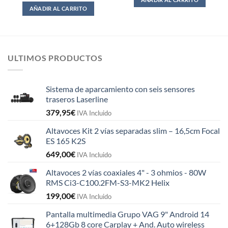
AÑADIR AL CARRITO
ULTIMOS PRODUCTOS
Sistema de aparcamiento con seis sensores
traseros Laserline
379,95
€
IVA Incluido
Altavoces Kit 2 vías separadas slim – 16,5cm Focal
ES 165 K2S
649,00
€
IVA Incluido
Altavoces 2 vías coaxiales 4" - 3 ohmios - 80W
RMS Ci3-C100.2FM-S3-MK2 Helix
199,00
€
IVA Incluido
Pantalla multimedia Grupo VAG 9" Android 14
6+128Gb 8 core Carplay + And. Auto wireless