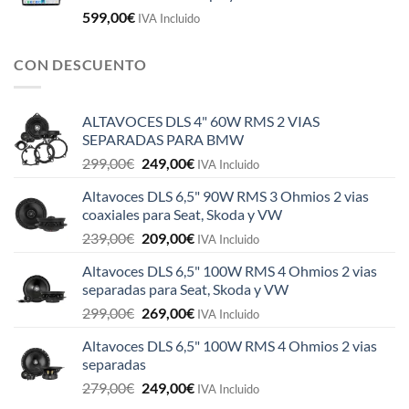
599,00
€
IVA Incluido
CON DESCUENTO
ALTAVOCES DLS 4" 60W RMS 2 VIAS
SEPARADAS PARA BMW
El
El
299,00
€
249,00
€
IVA Incluido
precio
precio
Altavoces DLS 6,5" 90W RMS 3 Ohmios 2 vias
original
actual
coaxiales para Seat, Skoda y VW
era:
es:
El
El
239,00
€
209,00
€
299,00€.
249,00€.
IVA Incluido
precio
precio
Altavoces DLS 6,5" 100W RMS 4 Ohmios 2 vias
original
actual
separadas para Seat, Skoda y VW
era:
es:
El
El
299,00
€
269,00
€
239,00€.
209,00€.
IVA Incluido
precio
precio
Altavoces DLS 6,5" 100W RMS 4 Ohmios 2 vias
original
actual
separadas
era:
es:
El
El
279,00
€
249,00
€
299,00€.
269,00€.
IVA Incluido
precio
precio