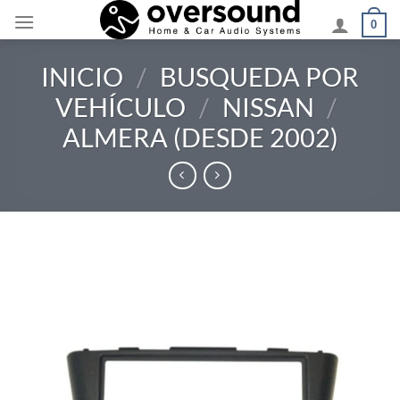
Saltar
0
al
contenido
INICIO
/
BUSQUEDA POR
VEHÍCULO
/
NISSAN
/
ALMERA (DESDE 2002)