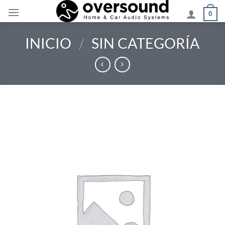
Saltar
0
al
contenido
INICIO
/
SIN CATEGORÍA