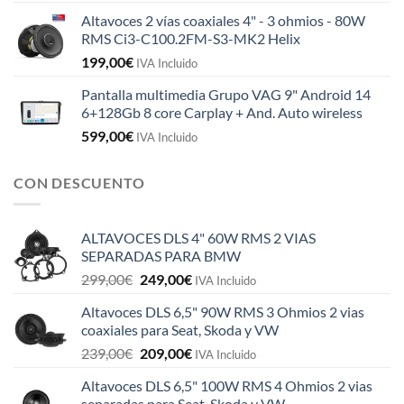
Altavoces 2 vías coaxiales 4" - 3 ohmios - 80W
RMS Ci3-C100.2FM-S3-MK2 Helix
199,00
€
IVA Incluido
Pantalla multimedia Grupo VAG 9" Android 14
6+128Gb 8 core Carplay + And. Auto wireless
599,00
€
IVA Incluido
CON DESCUENTO
ALTAVOCES DLS 4" 60W RMS 2 VIAS
SEPARADAS PARA BMW
El
El
299,00
€
249,00
€
IVA Incluido
precio
precio
Altavoces DLS 6,5" 90W RMS 3 Ohmios 2 vias
original
actual
coaxiales para Seat, Skoda y VW
era:
es:
El
El
239,00
€
209,00
€
299,00€.
249,00€.
IVA Incluido
precio
precio
Altavoces DLS 6,5" 100W RMS 4 Ohmios 2 vias
original
actual
separadas para Seat, Skoda y VW