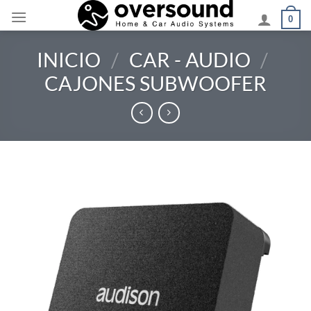
Saltar
0
al
contenido
INICIO
/
CAR - AUDIO
/
CAJONES SUBWOOFER