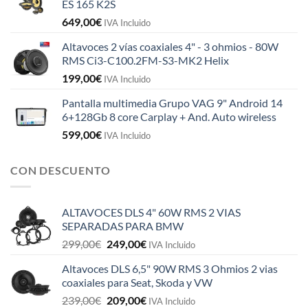
ES 165 K2S
649,00
€
IVA Incluido
Altavoces 2 vías coaxiales 4" - 3 ohmios - 80W
RMS Ci3-C100.2FM-S3-MK2 Helix
199,00
€
IVA Incluido
Pantalla multimedia Grupo VAG 9" Android 14
6+128Gb 8 core Carplay + And. Auto wireless
599,00
€
IVA Incluido
CON DESCUENTO
ALTAVOCES DLS 4" 60W RMS 2 VIAS
SEPARADAS PARA BMW
El
El
299,00
€
249,00
€
IVA Incluido
precio
precio
Altavoces DLS 6,5" 90W RMS 3 Ohmios 2 vias
original
actual
coaxiales para Seat, Skoda y VW
era:
es:
El
El
239,00
€
209,00
€
299,00€.
249,00€.
IVA Incluido