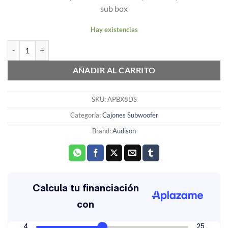
sub box
Hay existencias
SUBWOOFER AUDISON 8" 250W RMS 4+4 OHMIOS CAJA SELLADA 
AÑADIR AL CARRITO
SKU:
APBX8DS
Categoría:
Cajones Subwoofer
Brand:
Audison