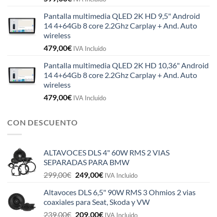
Pantalla multimedia QLED 2K HD 9,5" Android
14 4+64Gb 8 core 2.2Ghz Carplay + And. Auto
wireless
479,00
€
IVA Incluido
Pantalla multimedia QLED 2K HD 10,36" Android
14 4+64Gb 8 core 2.2Ghz Carplay + And. Auto
wireless
479,00
€
IVA Incluido
CON DESCUENTO
ALTAVOCES DLS 4" 60W RMS 2 VIAS
SEPARADAS PARA BMW
El
El
299,00
€
249,00
€
IVA Incluido
precio
precio
Altavoces DLS 6,5" 90W RMS 3 Ohmios 2 vias
original
actual
coaxiales para Seat, Skoda y VW
era:
es:
El
El
239,00
€
209,00
€
299,00€.
249,00€.
IVA Incluido