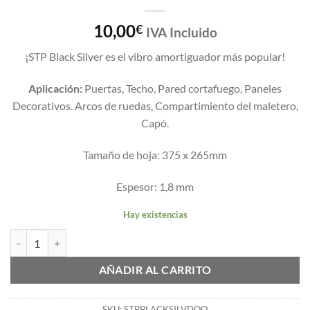
10,00
€
IVA Incluido
¡STP Black Silver es el vibro amortiguador más popular!
Aplicación:
Puertas, Techo, Pared cortafuego, Paneles
Decorativos. Arcos de ruedas, Compartimiento del maletero,
Capó.
Tamaño de hoja: 375 x 265mm
Espesor: 1,8 mm
Hay existencias
STP005 BLACK SILVER DOOR 375x265x1,8 cantidad
AÑADIR AL CARRITO
SKU:
STPBLACKSILVDOO