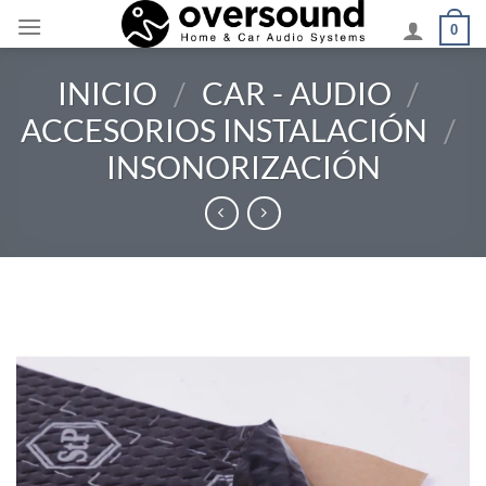
Saltar
0
al
contenido
INICIO
/
CAR - AUDIO
/
ACCESORIOS INSTALACIÓN
/
INSONORIZACIÓN