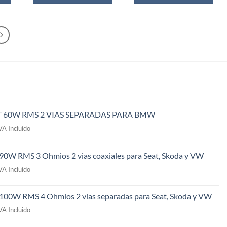
" 60W RMS 2 VIAS SEPARADAS PARA BMW
l
VA Incluido
recio
ctual
 90W RMS 3 Ohmios 2 vias coaxiales para Seat, Skoda y VW
s:
l
49,00€.
VA Incluido
recio
ctual
 100W RMS 4 Ohmios 2 vias separadas para Seat, Skoda y VW
s:
l
09,00€.
VA Incluido
recio