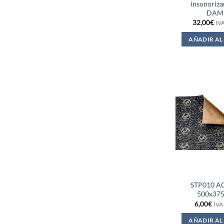
insonoriza
DAM
32,00
€
IVA
AÑADIR AL
STP010 A
500x37
6,00
€
IVA
AÑADIR AL