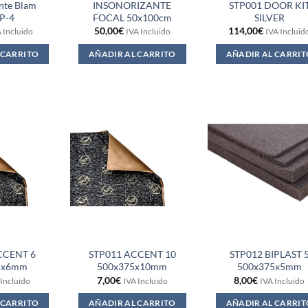
nte Blam
INSONORIZANTE
STP001 DOOR KI
P-4
FOCAL 50x100cm
SILVER
50,00
€
114,00
€
 Incluido
IVA Incluido
IVA Incluid
 CARRITO
AÑADIR AL CARRITO
AÑADIR AL CARRIT
CCENT 6
STP011 ACCENT 10
STP012 BIPLAST 
5x6mm
500x375x10mm
500x375x5mm
7,00
€
8,00
€
 Incluido
IVA Incluido
IVA Incluido
 CARRITO
AÑADIR AL CARRITO
AÑADIR AL CARRIT