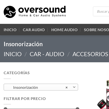
Saltar
Búsqueda
al
de
productos
contenido
INICIO
CAR AUDIO
HOME AUDIO
SOBRE NOS
Insonorización
INICIO
/
CAR - AUDIO
/
ACCESORIOS
CATEGORÍAS
Insonorización
×
FILTRAR POR PRECIO