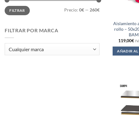
Precio
Precio
Precio:
0€
—
260€
FILTRAR
mínimo
máximo
Aislamiento a
rollo – 50x2
FILTRAR POR MARCA
BAM
119,00
€
IV
AÑADIR AL