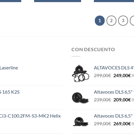
1
2
3
CON DESCUENTO
Laserline
ALTAVOCES DLS 4
El
E
299,00
€
249,00
€
I
precio
p
original
a
ES 165 K2S
Altavoces DLS 6,5"
era:
e
El
E
239,00
€
209,00
€
299,00€.
2
I
precio
p
original
a
MS Ci3-C100.2FM-S3-MK2 Helix
Altavoces DLS 6,5"
era:
e
El
E
299,00
€
269,00
€
239,00€.
2
I
precio
p