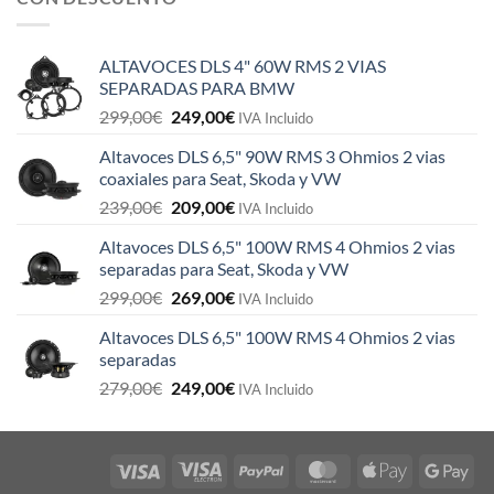
ALTAVOCES DLS 4" 60W RMS 2 VIAS
SEPARADAS PARA BMW
El
El
299,00
€
249,00
€
IVA Incluido
precio
precio
Altavoces DLS 6,5" 90W RMS 3 Ohmios 2 vias
original
actual
coaxiales para Seat, Skoda y VW
era:
es:
El
El
239,00
€
209,00
€
299,00€.
249,00€.
IVA Incluido
precio
precio
Altavoces DLS 6,5" 100W RMS 4 Ohmios 2 vias
original
actual
separadas para Seat, Skoda y VW
era:
es:
El
El
299,00
€
269,00
€
239,00€.
209,00€.
IVA Incluido
precio
precio
Altavoces DLS 6,5" 100W RMS 4 Ohmios 2 vias
original
actual
separadas
era:
es:
El
El
279,00
€
249,00
€
299,00€.
269,00€.
IVA Incluido
precio
precio
original
actual
era:
es:
279,00€.
249,00€.