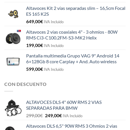
Altavoces Kit 2 vías separadas slim – 16,5cm Focal
ES 165 K2S
649,00
€
IVA Incluido
Altavoces 2 vías coaxiales 4" - 3 ohmios - 80W
RMS Ci3-C100.2FM-S3-MK2 Helix
199,00
€
IVA Incluido
Pantalla multimedia Grupo VAG 9" Android 14
6+128Gb 8 core Carplay + And. Auto wireless
599,00
€
IVA Incluido
CON DESCUENTO
ALTAVOCES DLS 4" 60W RMS 2 VIAS
SEPARADAS PARA BMW
El
El
299,00
€
249,00
€
IVA Incluido
precio
precio
Altavoces DLS 6,5" 90W RMS 3 Ohmios 2 vias
original
actual