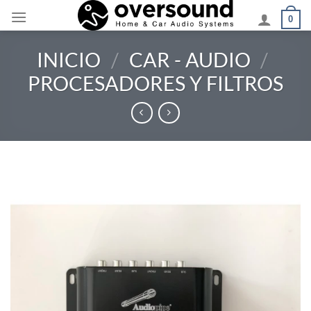
Saltar
0
al
contenido
INICIO
/
CAR - AUDIO
/
PROCESADORES Y FILTROS