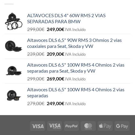
ALTAVOCES DLS 4" 60W RMS 2 VIAS
SEPARADAS PARA BMW
El
El
299,00
€
249,00
€
IVA Incluido
precio
precio
Altavoces DLS 6,5" 90W RMS 3 Ohmios 2 vias
original
actual
coaxiales para Seat, Skoda y VW
era:
es:
El
El
239,00
€
209,00
€
299,00€.
249,00€.
IVA Incluido
precio
precio
Altavoces DLS 6,5" 100W RMS 4 Ohmios 2 vias
original
actual
separadas para Seat, Skoda y VW
era:
es:
El
El
299,00
€
269,00
€
239,00€.
209,00€.
IVA Incluido
precio
precio
Altavoces DLS 6,5" 100W RMS 4 Ohmios 2 vias
original
actual
separadas
era:
es:
El
El
279,00
€
249,00
€
299,00€.
269,00€.
IVA Incluido
precio
precio
original
actual
era:
es:
279,00€.
249,00€.