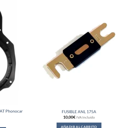
T Phonocar
FUSIBLE ANL 175A
10,00
€
IVA Incluido
AÑADIR AL CARRITO