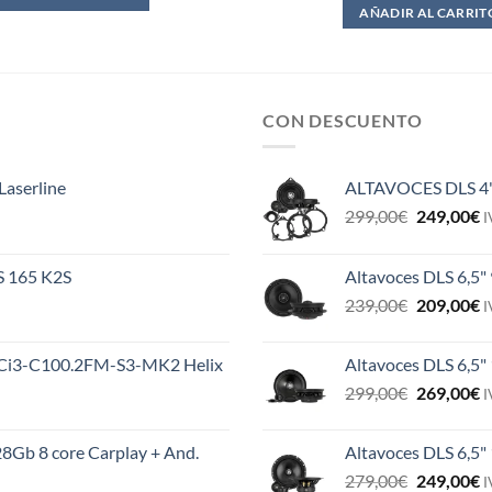
AÑADIR AL CARRIT
CON DESCUENTO
Laserline
ALTAVOCES DLS 4
El
E
299,00
€
249,00
€
I
precio
p
original
a
ES 165 K2S
Altavoces DLS 6,5"
era:
e
El
E
239,00
€
209,00
€
299,00€.
2
I
precio
p
original
a
MS Ci3-C100.2FM-S3-MK2 Helix
Altavoces DLS 6,5"
era:
e
El
E
299,00
€
269,00
€
239,00€.
2
I
precio
p
original
a
8Gb 8 core Carplay + And.
Altavoces DLS 6,5
era:
e
El
E
279,00
€
249,00
€
299,00€.
2
I