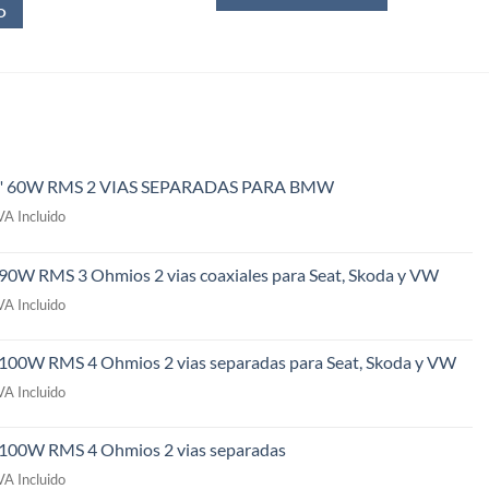
O
" 60W RMS 2 VIAS SEPARADAS PARA BMW
l
VA Incluido
recio
ctual
 90W RMS 3 Ohmios 2 vias coaxiales para Seat, Skoda y VW
s:
l
49,00€.
VA Incluido
recio
ctual
 100W RMS 4 Ohmios 2 vias separadas para Seat, Skoda y VW
s:
l
09,00€.
VA Incluido
recio
ctual
" 100W RMS 4 Ohmios 2 vias separadas
s:
l
69,00€.
VA Incluido