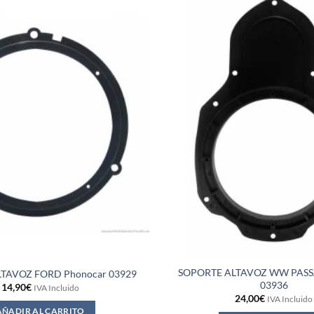
SOPORTE ALTAVOZ WW PASSA
TAVOZ FORD Phonocar 03929
03936
14,90
€
IVA Incluido
24,00
€
IVA Incluido
AÑADIR AL CARRITO