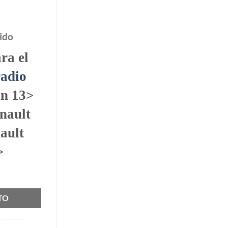
ido
ra el
radio
an 13>
nault
ault
>
nocar 03943 cantidad
TO