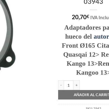
03943
20,70
€
IVA Inclu
Adaptadores pa
hueco del
auto
Front Ø165 Cit
Quasqai 12> Re
Kango 13>Ren
Kangoo 13
SOPORTE ALTAVOZ RENAULT Pho
AÑADIR AL CARRI
SKU:
3943