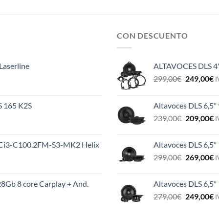
CON DESCUENTO
Laserline
ALTAVOCES DLS 4
El
E
299,00
€
249,00
€
I
precio
p
original
a
ES 165 K2S
Altavoces DLS 6,5"
era:
e
El
E
239,00
€
209,00
€
299,00€.
2
I
precio
p
original
a
MS Ci3-C100.2FM-S3-MK2 Helix
Altavoces DLS 6,5"
era:
e
El
E
299,00
€
269,00
€
239,00€.
2
I
precio
p
original
a
8Gb 8 core Carplay + And.
Altavoces DLS 6,5
era:
e
El
E
279,00
€
249,00
€
299,00€.
2
I
precio
p
original
a