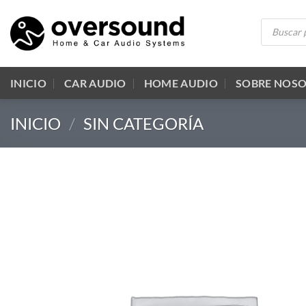
Saltar
Búsqueda
al
de
productos
contenido
INICIO
CAR AUDIO
HOME AUDIO
SOBRE NOS
INICIO
/
SIN CATEGORÍA