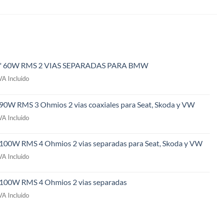
" 60W RMS 2 VIAS SEPARADAS PARA BMW
l
VA Incluido
recio
ctual
 90W RMS 3 Ohmios 2 vias coaxiales para Seat, Skoda y VW
s:
l
49,00€.
VA Incluido
recio
ctual
 100W RMS 4 Ohmios 2 vias separadas para Seat, Skoda y VW
s:
l
09,00€.
VA Incluido
recio
ctual
" 100W RMS 4 Ohmios 2 vias separadas
s:
l
69,00€.
VA Incluido
recio
ctual