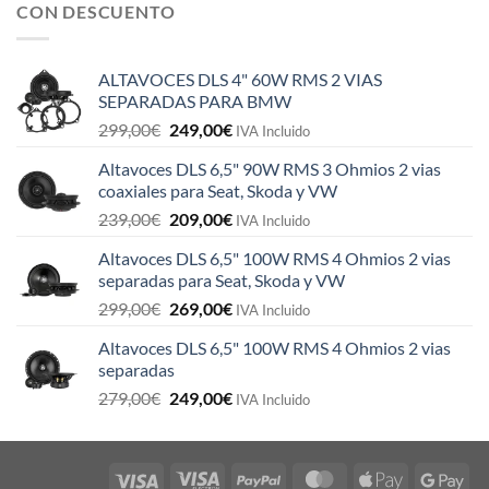
CON DESCUENTO
ALTAVOCES DLS 4" 60W RMS 2 VIAS
SEPARADAS PARA BMW
El
El
299,00
€
249,00
€
IVA Incluido
precio
precio
Altavoces DLS 6,5" 90W RMS 3 Ohmios 2 vias
original
actual
coaxiales para Seat, Skoda y VW
era:
es:
El
El
239,00
€
209,00
€
299,00€.
249,00€.
IVA Incluido
precio
precio
Altavoces DLS 6,5" 100W RMS 4 Ohmios 2 vias
original
actual
separadas para Seat, Skoda y VW
era:
es:
El
El
299,00
€
269,00
€
239,00€.
209,00€.
IVA Incluido
precio
precio
Altavoces DLS 6,5" 100W RMS 4 Ohmios 2 vias
original
actual
separadas
era:
es:
El
El
279,00
€
249,00
€
299,00€.
269,00€.
IVA Incluido
precio
precio
original
actual
era:
es:
279,00€.
249,00€.