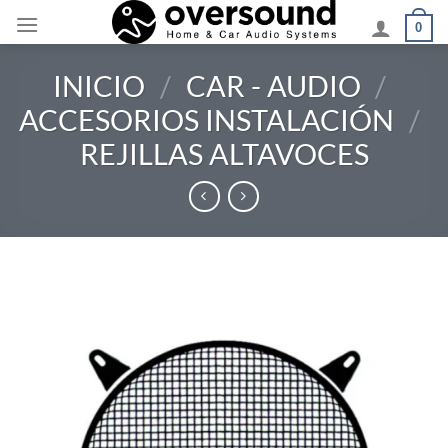
Saltar
0
al
contenido
INICIO
/
CAR - AUDIO
/
ACCESORIOS INSTALACIÓN
/
REJILLAS ALTAVOCES