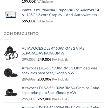
199,00
€
IVA Incluido
Pantalla multimedia Grupo VAG 9" Android 14
6+128Gb 8 core Carplay + And. Auto wireless
599,00
€
IVA Incluido
CON DESCUENTO
ALTAVOCES DLS 4" 60W RMS 2 VIAS
SEPARADAS PARA BMW
El
El
299,00
€
249,00
€
IVA Incluido
precio
precio
Altavoces DLS 6,5" 90W RMS 3 Ohmios 2 vias
original
actual
coaxiales para Seat, Skoda y VW
era:
es:
El
El
239,00
€
209,00
€
299,00€.
249,00€.
IVA Incluido
precio
precio
Altavoces DLS 6,5" 100W RMS 4 Ohmios 2 vias
original
actual
separadas para Seat, Skoda y VW
era:
es:
El
El
299,00
€
269,00
€
239,00€.
209,00€.
IVA Incluido
precio
precio
Altavoces DLS 6,5" 100W RMS 4 Ohmios 2 vias