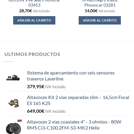
ISO/DIN VW/Seat Phonocar
in ABS negro Kalos
03453
Phonocar 03281
28,70
€
14,00
€
IVA Incluido
IVA Incluido
AÑADIR AL CARRITO
AÑADIR AL CARRITO
ULTIMOS PRODUCTOS
Sistema de aparcamiento con seis sensores
traseros Laserline
379,95
€
IVA Incluido
Altavoces Kit 2 vías separadas slim – 16,5cm Focal
ES 165 K2S
649,00
€
IVA Incluido
Altavoces 2 vías coaxiales 4" - 3 ohmios - 80W
RMS Ci3-C100.2FM-S3-MK2 Helix