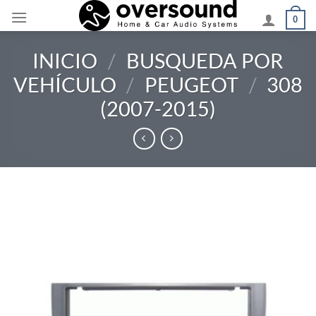
Saltar
0
al
contenido
INICIO
/
BUSQUEDA POR
VEHÍCULO
/
PEUGEOT
/
308
(2007-2015)