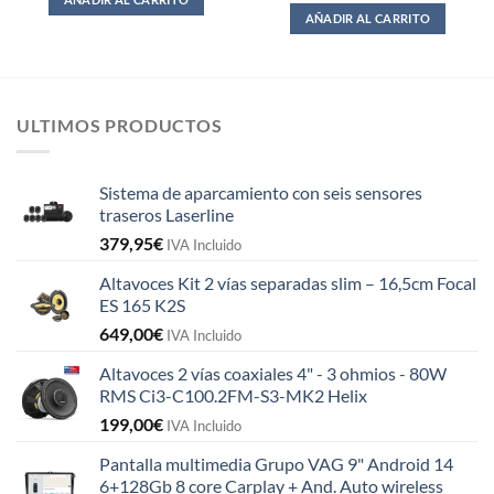
AÑADIR AL CARRITO
ULTIMOS PRODUCTOS
Sistema de aparcamiento con seis sensores
traseros Laserline
379,95
€
IVA Incluido
Altavoces Kit 2 vías separadas slim – 16,5cm Focal
ES 165 K2S
649,00
€
IVA Incluido
Altavoces 2 vías coaxiales 4" - 3 ohmios - 80W
RMS Ci3-C100.2FM-S3-MK2 Helix
199,00
€
IVA Incluido
Pantalla multimedia Grupo VAG 9" Android 14
6+128Gb 8 core Carplay + And. Auto wireless