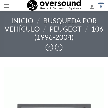
Saltar
0
al
contenido
INICIO
/
BUSQUEDA POR
VEHÍCULO
/
PEUGEOT
/
106
(1996-2004)