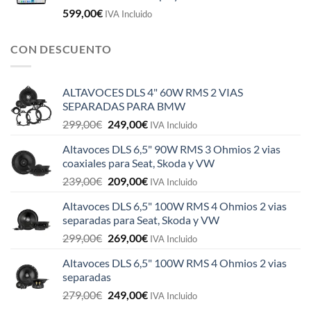
599,00
€
IVA Incluido
CON DESCUENTO
ALTAVOCES DLS 4" 60W RMS 2 VIAS
SEPARADAS PARA BMW
El
El
299,00
€
249,00
€
IVA Incluido
precio
precio
Altavoces DLS 6,5" 90W RMS 3 Ohmios 2 vias
original
actual
coaxiales para Seat, Skoda y VW
era:
es:
El
El
239,00
€
209,00
€
299,00€.
249,00€.
IVA Incluido
precio
precio
Altavoces DLS 6,5" 100W RMS 4 Ohmios 2 vias
original
actual
separadas para Seat, Skoda y VW
era:
es:
El
El
299,00
€
269,00
€
239,00€.
209,00€.
IVA Incluido
precio
precio
Altavoces DLS 6,5" 100W RMS 4 Ohmios 2 vias
original
actual
separadas
era:
es:
El
El
279,00
€
249,00
€
299,00€.
269,00€.
IVA Incluido
precio
precio