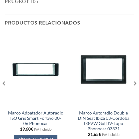
PEUGEOT
106
PRODUCTOS RELACIONADOS
Marco Adpatador Autoradio
Marco Autoradio Double
ISO Gris Smart Fortwo 00-
DIN Seat Ibiza 03-Cordoba
06 Phonocar
03-VW Golf IV-Lupo
Phonocar 03331
19,60
€
IVA Incluido
21,65
€
IVA Incluido
AÑADIR AL CARRITO