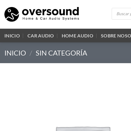
Saltar
Búsqueda
al
de
productos
contenido
INICIO
CAR AUDIO
HOME AUDIO
SOBRE NOS
INICIO
/
SIN CATEGORÍA