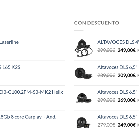
CON DESCUENTO
Laserline
ALTAVOCES DLS 4
El
E
299,00
€
249,00
€
I
precio
p
original
a
ES 165 K2S
Altavoces DLS 6,5"
era:
e
El
E
239,00
€
209,00
€
299,00€.
2
I
precio
p
original
a
MS Ci3-C100.2FM-S3-MK2 Helix
Altavoces DLS 6,5"
era:
e
El
E
299,00
€
269,00
€
239,00€.
2
I
precio
p
original
a
8Gb 8 core Carplay + And.
Altavoces DLS 6,5
era:
e
El
E
279,00
€
249,00
€
299,00€.
2
I
precio
p
original
a