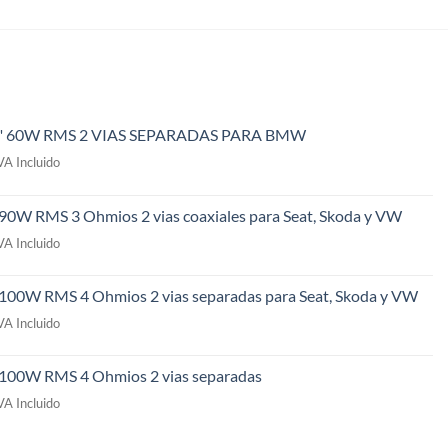
" 60W RMS 2 VIAS SEPARADAS PARA BMW
l
VA Incluido
recio
ctual
 90W RMS 3 Ohmios 2 vias coaxiales para Seat, Skoda y VW
s:
l
49,00€.
VA Incluido
recio
ctual
 100W RMS 4 Ohmios 2 vias separadas para Seat, Skoda y VW
s:
l
09,00€.
VA Incluido
recio
ctual
" 100W RMS 4 Ohmios 2 vias separadas
s:
l
69,00€.
VA Incluido
recio
ctual