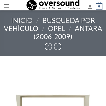
Saltar
0
al
contenido
INICIO
/
BUSQUEDA POR
VEHÍCULO
/
OPEL
/
ANTARA
(2006-2009)