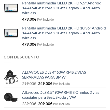
Pantalla multimedia QLED 2K HD 9,5" Android
14 4+64Gb 8 core 2.2Ghz Carplay + And. Auto
wireless
479,00
€
IVA Incluido
Pantalla multimedia QLED 2K HD 10,36" Android
14 4+64Gb 8 core 2.2Ghz Carplay + And. Auto
wireless
479,00
€
IVA Incluido
CON DESCUENTO
ALTAVOCES DLS 4" 60W RMS 2 VIAS
SEPARADAS PARA BMW
El
El
299,00
€
249,00
€
IVA Incluido
precio
precio
Altavoces DLS 6,5" 90W RMS 3 Ohmios 2 vias
original
actual
coaxiales para Seat, Skoda y VW
era:
es:
El
El
239,00
€
209,00
€
299,00€.
249,00€.
IVA Incluido
precio
precio