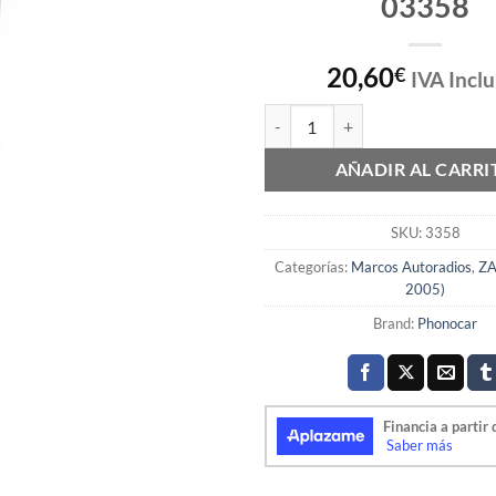
03358
20,60
€
IVA Inclu
MARCO 2 DIN OPEL ZAFIRA GRIS
AÑADIR AL CARRI
SKU:
3358
Categorías:
Marcos Autoradios
,
ZA
2005)
Brand:
Phonocar