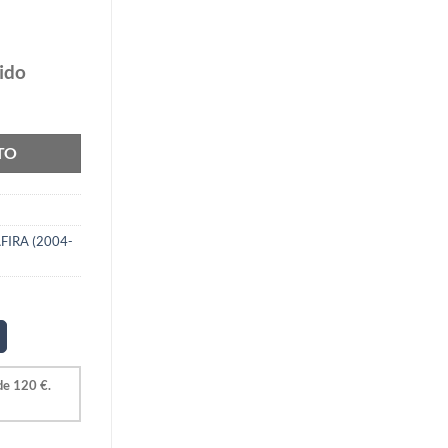
ido
 Phonocar 03358 cantidad
TO
FIRA (2004-