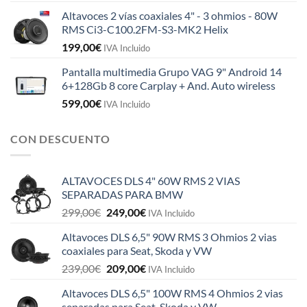
Altavoces 2 vías coaxiales 4" - 3 ohmios - 80W
RMS Ci3-C100.2FM-S3-MK2 Helix
199,00
€
IVA Incluido
Pantalla multimedia Grupo VAG 9" Android 14
6+128Gb 8 core Carplay + And. Auto wireless
599,00
€
IVA Incluido
CON DESCUENTO
ALTAVOCES DLS 4" 60W RMS 2 VIAS
SEPARADAS PARA BMW
El
El
299,00
€
249,00
€
IVA Incluido
precio
precio
Altavoces DLS 6,5" 90W RMS 3 Ohmios 2 vias
original
actual
coaxiales para Seat, Skoda y VW
era:
es:
El
El
239,00
€
209,00
€
299,00€.
249,00€.
IVA Incluido
precio
precio
Altavoces DLS 6,5" 100W RMS 4 Ohmios 2 vias
original
actual
separadas para Seat, Skoda y VW