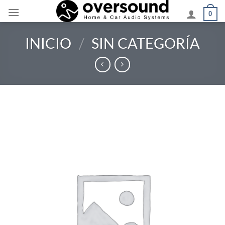
Saltar
0
al
contenido
INICIO
/
SIN CATEGORÍA