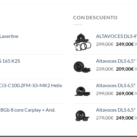
CON DESCUENTO
Laserline
ALTAVOCES DLS 4
El
E
299,00
€
249,00
€
I
precio
p
original
a
ES 165 K2S
Altavoces DLS 6,5"
era:
e
El
E
239,00
€
209,00
€
299,00€.
2
I
precio
p
original
a
MS Ci3-C100.2FM-S3-MK2 Helix
Altavoces DLS 6,5"
era:
e
El
E
299,00
€
269,00
€
239,00€.
2
I
precio
p
original
a
8Gb 8 core Carplay + And.
Altavoces DLS 6,5
era:
e
El
E
279,00
€
249,00
€
299,00€.
2
I
precio
p
original
a
era:
e