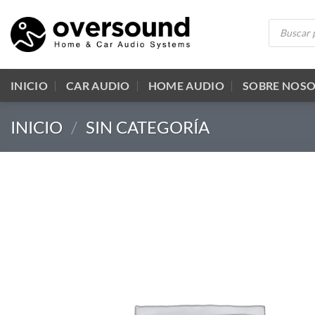
Saltar
Búsqueda
al
de
productos
contenido
INICIO
CAR AUDIO
HOME AUDIO
SOBRE NOS
INICIO
/
SIN CATEGORÍA