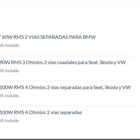
" 60W RMS 2 VIAS SEPARADAS PARA BMW
l
VA Incluido
recio
ctual
 90W RMS 3 Ohmios 2 vias coaxiales para Seat, Skoda y VW
s:
l
49,00€.
VA Incluido
recio
ctual
 100W RMS 4 Ohmios 2 vias separadas para Seat, Skoda y VW
s:
l
09,00€.
VA Incluido
recio
ctual
" 100W RMS 4 Ohmios 2 vias separadas
s:
l
69,00€.
VA Incluido
recio
ctual
s: