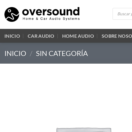
Saltar
Búsqueda
al
de
productos
contenido
INICIO
CAR AUDIO
HOME AUDIO
SOBRE NOS
INICIO
/
SIN CATEGORÍA