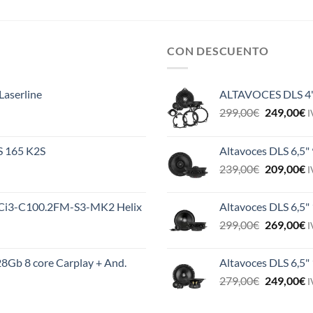
CON DESCUENTO
Laserline
ALTAVOCES DLS 4
El
E
299,00
€
249,00
€
I
precio
p
original
a
ES 165 K2S
Altavoces DLS 6,5"
era:
e
El
E
239,00
€
209,00
€
299,00€.
2
I
precio
p
original
a
MS Ci3-C100.2FM-S3-MK2 Helix
Altavoces DLS 6,5"
era:
e
El
E
299,00
€
269,00
€
239,00€.
2
I
precio
p
original
a
8Gb 8 core Carplay + And.
Altavoces DLS 6,5
era:
e
El
E
279,00
€
249,00
€
299,00€.
2
I
precio
p
original
a