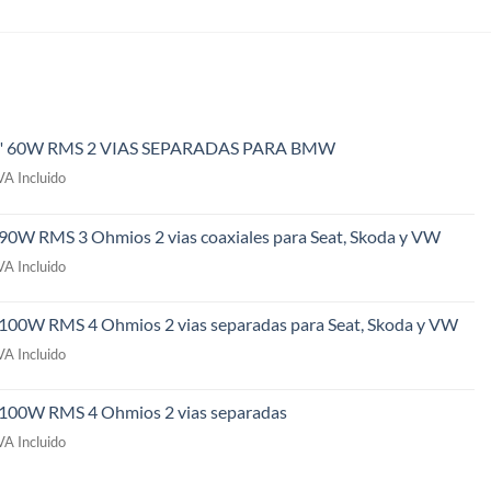
" 60W RMS 2 VIAS SEPARADAS PARA BMW
l
VA Incluido
recio
ctual
 90W RMS 3 Ohmios 2 vias coaxiales para Seat, Skoda y VW
s:
l
49,00€.
VA Incluido
recio
ctual
 100W RMS 4 Ohmios 2 vias separadas para Seat, Skoda y VW
s:
l
09,00€.
VA Incluido
recio
ctual
" 100W RMS 4 Ohmios 2 vias separadas
s:
l
69,00€.
VA Incluido
recio
ctual