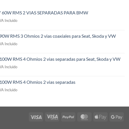
" 60W RMS 2 VIAS SEPARADAS PARA BMW
l
VA Incluido
recio
ctual
 90W RMS 3 Ohmios 2 vias coaxiales para Seat, Skoda y VW
s:
l
49,00€.
VA Incluido
recio
ctual
 100W RMS 4 Ohmios 2 vias separadas para Seat, Skoda y VW
s:
l
09,00€.
VA Incluido
recio
ctual
" 100W RMS 4 Ohmios 2 vias separadas
s:
l
69,00€.
VA Incluido
recio
ctual
s:
49,00€.