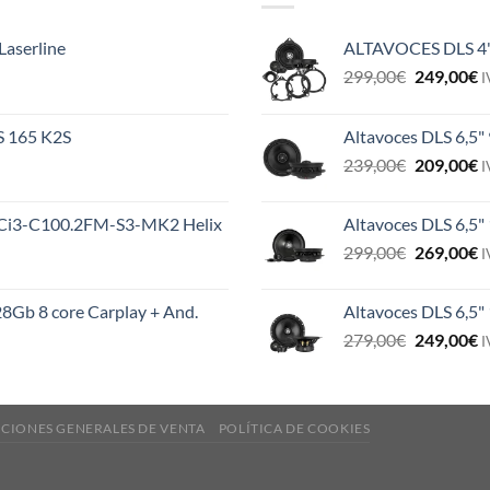
Laserline
ALTAVOCES DLS 4
El
E
299,00
€
249,00
€
I
precio
p
original
a
ES 165 K2S
Altavoces DLS 6,5"
era:
e
El
E
239,00
€
209,00
€
299,00€.
2
I
precio
p
original
a
MS Ci3-C100.2FM-S3-MK2 Helix
Altavoces DLS 6,5"
era:
e
El
E
299,00
€
269,00
€
239,00€.
2
I
precio
p
original
a
8Gb 8 core Carplay + And.
Altavoces DLS 6,5
era:
e
El
E
279,00
€
249,00
€
299,00€.
2
I
precio
p
original
a
era:
e
CIONES GENERALES DE VENTA
POLÍTICA DE COOKIES
279,00€.
2