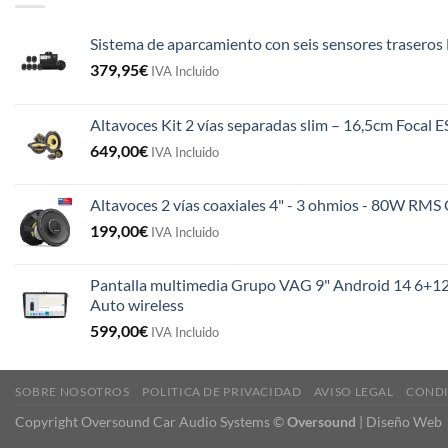
Sistema de aparcamiento con seis sensores traseros 
379,95
€
IVA Incluido
Altavoces Kit 2 vías separadas slim – 16,5cm Focal 
649,00
€
IVA Incluido
Altavoces 2 vías coaxiales 4" - 3 ohmios - 80W R
199,00
€
IVA Incluido
Pantalla multimedia Grupo VAG 9" Android 14 6+12
Auto wireless
599,00
€
IVA Incluido
SOBRE NOSOTROS
POLITICA DE PRIVACIDAD
AVISO LEGAL
CONDI
Copyright Oversound Car Audio Systems ©
Oversound
|
Diseño Web