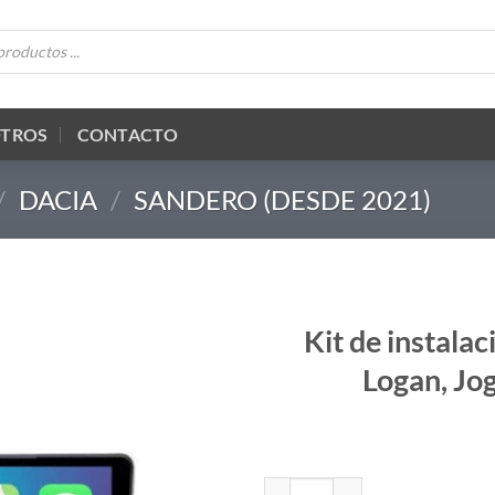
OTROS
CONTACTO
/
DACIA
/
SANDERO (DESDE 2021)
Kit de instalac
Logan, Jo
Kit de instalacion para pantalla 