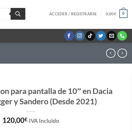
0
ACCEDER / REGISTRARSE
0,00
€
ion para pantalla de 10″ en Dacia
gger y Sandero (Desde 2021)
120,00
€
IVA Incluido
de 10" en Dacia Logan, Jogger y Sandero (Desde 2021) cantidad