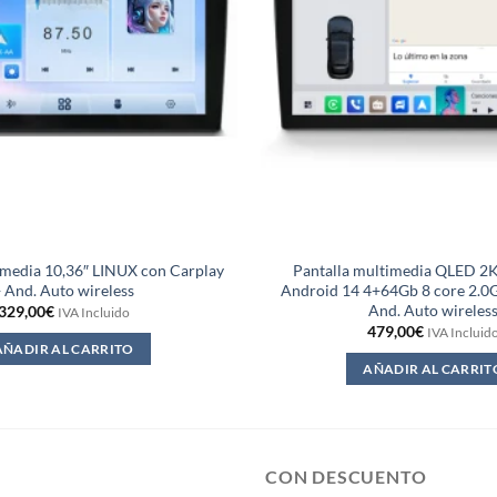
imedia 10,36″ LINUX con Carplay
Pantalla multimedia QLED 2
 And. Auto wireless
Android 14 4+64Gb 8 core 2.0G
And. Auto wireles
329,00
€
IVA Incluido
479,00
€
IVA Incluid
AÑADIR AL CARRITO
AÑADIR AL CARRIT
CON DESCUENTO