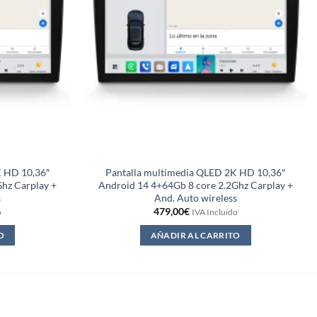
K HD 10,36″
Pantalla multimedia QLED 2K HD 10,36″
hz Carplay +
Android 14 4+64Gb 8 core 2.2Ghz Carplay +
s
And. Auto wireless
479,00
€
o
IVA Incluido
O
AÑADIR AL CARRITO