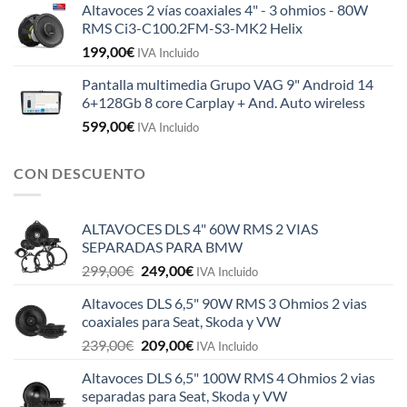
Altavoces 2 vías coaxiales 4" - 3 ohmios - 80W
RMS Ci3-C100.2FM-S3-MK2 Helix
199,00
€
IVA Incluido
Pantalla multimedia Grupo VAG 9" Android 14
6+128Gb 8 core Carplay + And. Auto wireless
599,00
€
IVA Incluido
CON DESCUENTO
ALTAVOCES DLS 4" 60W RMS 2 VIAS
SEPARADAS PARA BMW
El
El
299,00
€
249,00
€
IVA Incluido
precio
precio
Altavoces DLS 6,5" 90W RMS 3 Ohmios 2 vias
original
actual
coaxiales para Seat, Skoda y VW
era:
es:
El
El
239,00
€
209,00
€
299,00€.
249,00€.
IVA Incluido
precio
precio
Altavoces DLS 6,5" 100W RMS 4 Ohmios 2 vias
original
actual
separadas para Seat, Skoda y VW
era:
es: