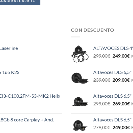
AÑADIR AL CARRITO
CON DESCUENTO
Laserline
ALTAVOCES DLS 4
El
E
299,00
€
249,00
€
I
precio
p
original
a
ES 165 K2S
Altavoces DLS 6,5"
era:
e
El
E
239,00
€
209,00
€
299,00€.
2
I
precio
p
original
a
MS Ci3-C100.2FM-S3-MK2 Helix
Altavoces DLS 6,5"
era:
e
El
E
299,00
€
269,00
€
239,00€.
2
I
precio
p
original
a
8Gb 8 core Carplay + And.
Altavoces DLS 6,5
era:
e
El
E
279,00
€
249,00
€
299,00€.
2
I