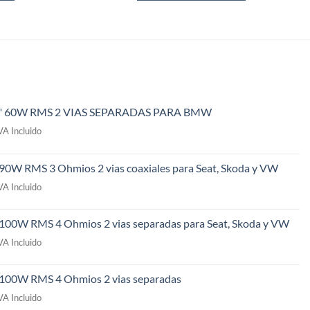
" 60W RMS 2 VIAS SEPARADAS PARA BMW
l
VA Incluido
recio
ctual
 90W RMS 3 Ohmios 2 vias coaxiales para Seat, Skoda y VW
s:
l
49,00€.
VA Incluido
recio
ctual
 100W RMS 4 Ohmios 2 vias separadas para Seat, Skoda y VW
s:
l
09,00€.
VA Incluido
recio
ctual
" 100W RMS 4 Ohmios 2 vias separadas
s:
l
69,00€.
VA Incluido