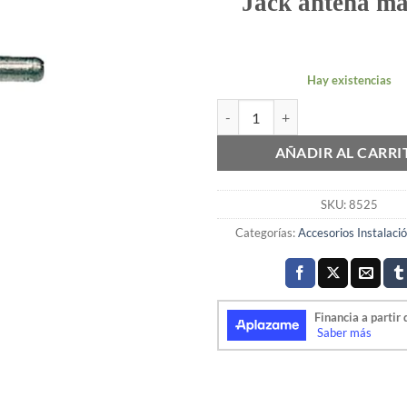
Jack antena m
Hay existencias
JACK MACHO ANTENA 06UV02 c
AÑADIR AL CARRI
SKU:
8525
Categorías:
Accesorios Instalaci