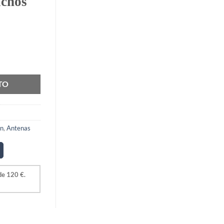
achos
antidad
TO
ón
,
Antenas