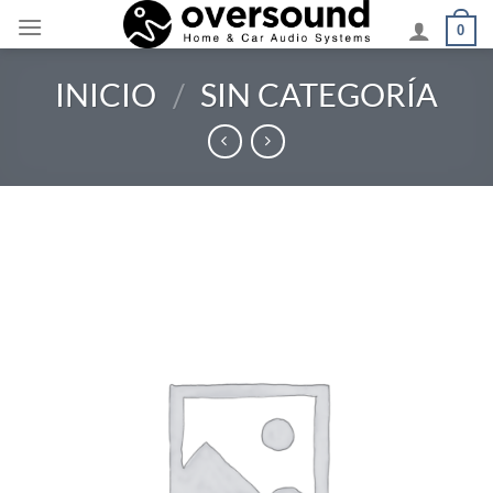
Saltar
0
al
contenido
INICIO
/
SIN CATEGORÍA