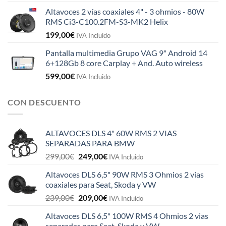
Altavoces 2 vías coaxiales 4" - 3 ohmios - 80W
RMS Ci3-C100.2FM-S3-MK2 Helix
199,00
€
IVA Incluido
Pantalla multimedia Grupo VAG 9" Android 14
6+128Gb 8 core Carplay + And. Auto wireless
599,00
€
IVA Incluido
CON DESCUENTO
ALTAVOCES DLS 4" 60W RMS 2 VIAS
SEPARADAS PARA BMW
El
El
299,00
€
249,00
€
IVA Incluido
precio
precio
Altavoces DLS 6,5" 90W RMS 3 Ohmios 2 vias
original
actual
coaxiales para Seat, Skoda y VW
era:
es:
El
El
239,00
€
209,00
€
299,00€.
249,00€.
IVA Incluido
precio
precio
Altavoces DLS 6,5" 100W RMS 4 Ohmios 2 vias
original
actual
separadas para Seat, Skoda y VW